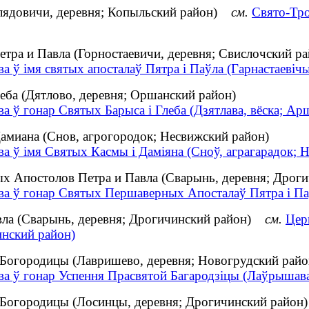
елядовичи, деревня; Копыльский район)
см.
Свято-Тро
етра и Павла (Горностаевичи, деревня; Свислочский ра
а ў імя святых апосталаў Пятра і Паўла (Гарнастаевічы,
леба (Дятлово, деревня; Оршанский район)
а ў гонар Святых Барыса і Глеба (Дзятлава, вёска; Арш
амиана (Снов, агрогородок; Несвижский район)
а ў імя Святых Касмы і Даміяна (Сноў, аграгарадок; Н
х Апостолов Петра и Павла (Сварынь, деревня; Дроги
ва ў гонар Святых Першаверных Апосталаў Пятра і Паў
авла (Сварынь, деревня; Дрогичинский район)
см.
Цер
инский район)
 Богородицы (Лавришево, деревня; Новогрудский райо
а ў гонар Успення Прасвятой Багародзіцы (Лаўрышава,
 Богородицы (Лосинцы, деревня; Дрогичинский район)