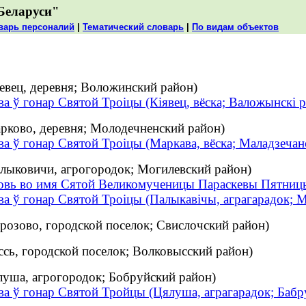
Беларуси"
варь персоналий
|
Тематический словарь
|
По видам объектов
евец, деревня; Воложинский район)
а ў гонар Святой Троіцы (Кіявец, вёска; Валожынскі р
рково, деревня; Молодечненский район)
а ў гонар Святой Троіцы (Маркава, вёска; Маладзечанс
лыковичи, агрогородок; Могилевский район)
овь во имя Сятой Великомученицы Параскевы Пятницы
а ў гонар Святой Троіцы (Палыкавічы, аграгарадок; Ма
розово, городской поселок; Свислочский район)
ссь, городской поселок; Волковысский район)
луша, агрогородок; Бобруйский район)
а ў гонар Святой Тройцы (Цялуша, аграгарадок; Бабру