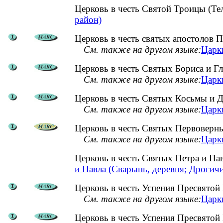
Церковь в честь Святой Троицы (Т
район)
Церковь в честь святых апостолов П
См. также на другом языке:
Царкв
Церковь в честь Святых Бориса и Г
См. также на другом языке:
Царкв
Церковь в честь Святых Косьмы и Д
См. также на другом языке:
Царкв
Церковь в честь Святых Первоверны
См. также на другом языке:
Царк
Церковь в честь Святых Петра и П
и Павла (Сварынь, деревня; Дрогич
Церковь в честь Успения Пресвятой
См. также на другом языке:
Царкв
Церковь в честь Успения Пресвятой