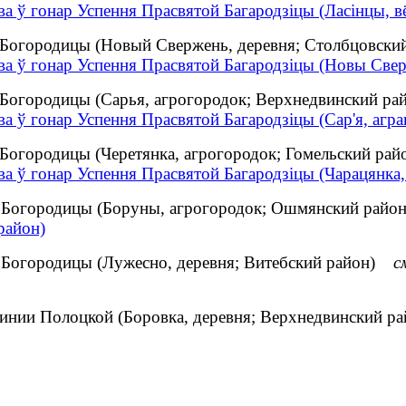
а ў гонар Успення Прасвятой Багародзіцы (Ласінцы, вё
 Богородицы (Новый Свержень, деревня; Столбцовски
а ў гонар Успення Прасвятой Багародзіцы (Новы Сверж
 Богородицы (Сарья, агрогородок; Верхнедвинский ра
а ў гонар Успення Прасвятой Багародзіцы (Сар'я, агра
 Богородицы (Черетянка, агрогородок; Гомельский рай
а ў гонар Успення Прасвятой Багародзіцы (Чарацянка, 
й Богородицы (Боруны, агрогородок; Ошмянский рай
район)
 Богородицы (Лужесно, деревня; Витебский район)
с
инии Полоцкой (Боровка, деревня; Верхнедвинский 