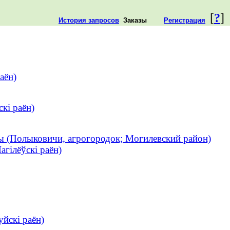
[
?
]
История запросов
Заказы
Регистрация
аён)
кі раён)
 (Полыковичи, агрогородок; Могилевский район)
гілёўскі раён)
йскі раён)