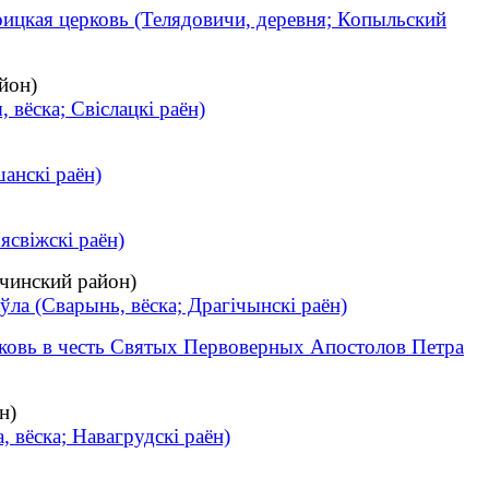
ицкая церковь (Телядовичи, деревня; Копыльский
йон)
 вёска; Свіслацкі раён)
анскі раён)
ясвіжскі раён)
чинский район)
ла (Сварынь, вёска; Драгічынскі раён)
ковь в честь Святых Первоверных Апостолов Петра
н)
 вёска; Навагрудскі раён)