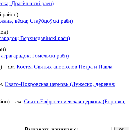
ска; Драгічынскі раён)
й район)
ань, вёска; Стаўбцоўскі раён)
йон)
гарадок; Верхнядзвінскі раён)
он)
аграгарадок; Гомельскі раён)
он)
см.
Костел Святых апостолов Петра и Павла
м.
Свято-Покровская церковь (Лужесно, деревня;
район)
см.
Свято-Евфросиниевская церковь (Боровка,
Выдавать начиная с: