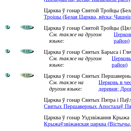
Царква ў гонар Святой Тройцы (Бел
Троіцы (Белая Царква, вёска; Чашніц
Царква ў гонар Святой Тройцы (Цялу
См. также на другом
Церков
языке:
район)
Царква ў гонар Святых Барыса і Глеб
См. также на другом
Церковь
языке:
район)
Царква ў гонар Святых Першаверных
См. также на
Церковь в че
другом языке:
деревня; Дро
Царква ў гонар Святых Пятра і Паў
Святых Першаверных Апосталаў Пятр
Царква ў гонар Уздзвіжання Крыжа 
Крыжаўзвіжанская царква (Вістычы, 