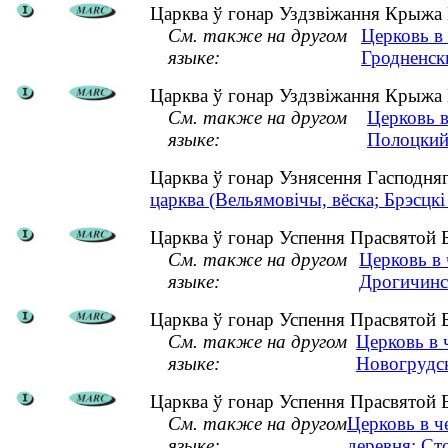
Царква ў гонар Уздзвіжання Крыжа Г
См. также на другом
Церковь в
языке:
Гродненск
Царква ў гонар Уздзвіжання Крыжа Г
См. также на другом
Церковь в
языке:
Полоцкий
Царква ў гонар Узнясення Гасподня
царква (Вельямовічы, вёска; Брэсцкі
Царква ў гонар Успення Прасвятой Б
См. также на другом
Церковь в
языке:
Дрогичинс
Царква ў гонар Успення Прасвятой Б
См. также на другом
Церковь в 
языке:
Новогрудс
Царква ў гонар Успення Прасвятой Б
См. также на другом
Церковь в ч
языке:
деревня; Ст