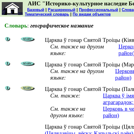
АИС "Историко-культурное наследие Б
Базовый
|
Расширенный
|
Профессиональный
|
Слова
Тематический словарь
|
По видам объектов
Словарь
:
географическое название
Царква ў гонар Святой Троіцы (Кіяв
См. также на другом
Церко
языке:
район
Царква ў гонар Святой Троіцы (Марк
См. также на другом
Церков
языке:
район)
Царква ў гонар Святой Троіцы (Палы
См. также:
Царква ў ім
аграгарадок;
См. также на
Церковь в ч
другом языке:
район)
Царква ў гонар Святой Троіцы (Цял
(Цялядавічы, вёска; Капыльскі раён)