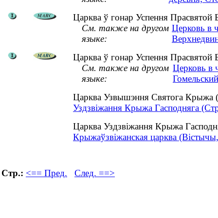
Царква ў гонар Успення Прасвятой Б
См. также на другом
Церковь в 
языке:
Верхнедвин
Царква ў гонар Успення Прасвятой Б
См. также на другом
Церковь в 
языке:
Гомельский
Царква Узвышэння Святога Крыжа (
Уздзвіжання Крыжа Гасподняга (Стру
Царква Уздзвіжання Крыжа Гасподня
Крыжаўзвіжанская царква (Вістычы, 
Стр.:
<== Пред.
След. ==>