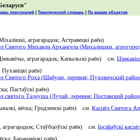
Беларуси"
варь персоналий
|
Тематический словарь
|
По видам объектов
іхалішкі, аграгарадок; Астравецкі раён)
ел Святого Михаила Архангела (Михалишки, агрогород
(Цімкавічы, аграгарадок; Капыльскі раён)
см.
Цімкавіц
 Пухавіцкі раён)
ел Святого Роха (Шабуни, деревня; Пуховичский район
ка; Пастаўскі раён)
л святого Тадеуша (Лучай, деревня; Поставский район
валкі, вёска; Гродзенскі раён)
см.
Касцёл Святога Ап
, аграгарадок; Стаўбцоўскі раён)
см.
Іосіфаўскі касцё
ска; Баранавіцкі раён)