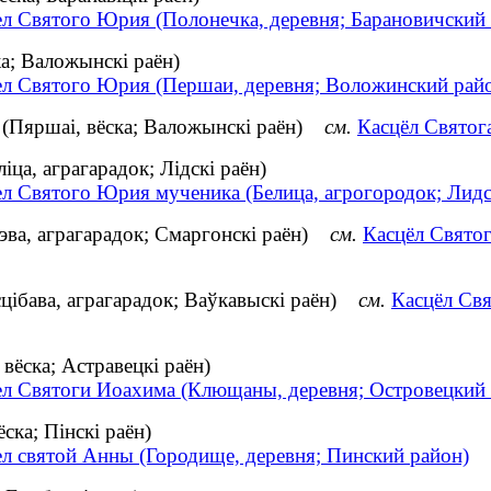
ел Святого Юрия (Полонечка, деревня; Барановичский
а; Валожынскі раён)
ел Святого Юрия (Першаи, деревня; Воложинский рай
 (Пяршаі, вёска; Валожынскі раён)
см.
Касцёл Святог
ца, аграгарадок; Лідскі раён)
ел Святого Юрия мученика (Белица, агрогородок; Лидс
эва, аграгарадок; Смаргонскі раён)
см.
Касцёл Святог
цібава, аграгарадок; Ваўкавыскі раён)
см.
Касцёл Свя
ёска; Астравецкі раён)
ел Святоги Иоахима (Клющаны, деревня; Островецкий 
ска; Пінскі раён)
ел святой Анны (Городище, деревня; Пинский район)