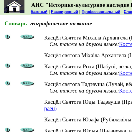
АИС "Историко-культурное наследие 
Базовый
|
Расширенный
|
Профессиональный
|
Сло
Словарь
:
географическое название
Касцёл Святога Міхаіла Архангела (М
См. также на другом языке:
Кост
Касцёл святога Міхаіла Архангела 
Касцёл Святога Роха (Шабуні, вёска;
См. также на другом языке:
Кост
Касцёл святога Тадэвуша (Лучай, вёс
См. также на другом языке:
Косте
Касцёл Святога Юды Тадэвуша (Пры
раён)
Касцёл Святога Юзафа (Рубяжэвічы
Касцёл Святога Юрыя (Паланечка, вё