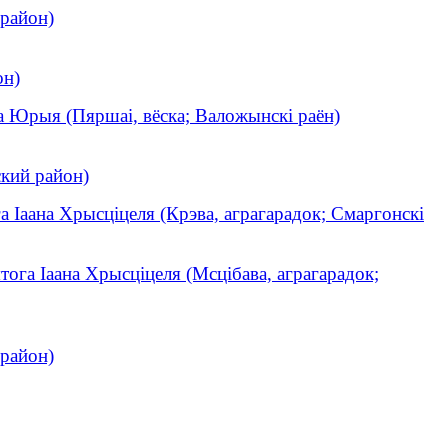
 район)
он)
а Юрыя (Пяршаі, вёска; Валожынскі раён)
кий район)
а Іаана Хрысціцеля (Крэва, аграгарадок; Смаргонскі
тога Іаана Хрысціцеля (Мсцібава, аграгарадок;
район)