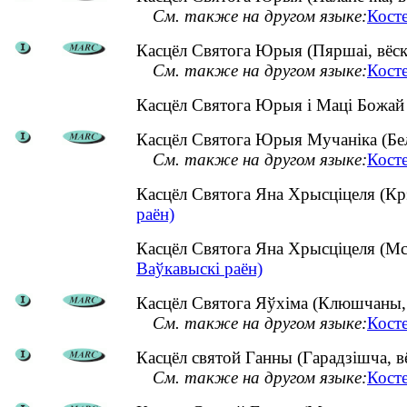
См. также на другом языке:
Кост
Касцёл Святога Юрыя (Пяршаі, вёск
См. также на другом языке:
Кост
Касцёл Святога Юрыя і Маці Божай
Касцёл Святога Юрыя Мучаніка (Белі
См. также на другом языке:
Кост
Касцёл Святога Яна Хрысціцеля (Кр
раён)
Касцёл Святога Яна Хрысціцеля (Мс
Ваўкавыскі раён)
Касцёл Святога Яўхіма (Клюшчаны, в
См. также на другом языке:
Кост
Касцёл святой Ганны (Гарадзішча, вё
См. также на другом языке:
Кост