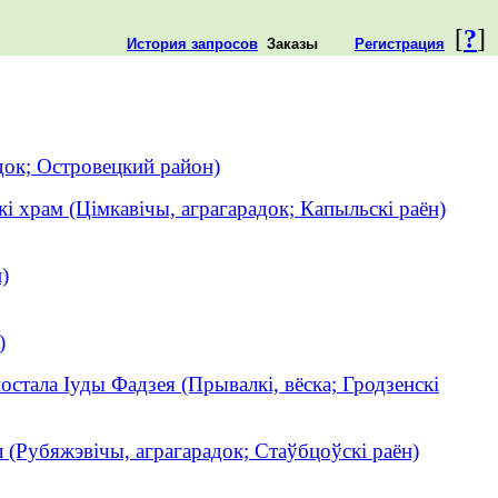
[
?
]
История запросов
Заказы
Регистрация
ок; Островецкий район)
кі храм (Цімкавічы, аграгарадок; Капыльскі раён)
)
)
остала Іуды Фадзея (Прывалкі, вёска; Гродзенскі
л (Рубяжэвічы, аграгарадок; Стаўбцоўскі раён)