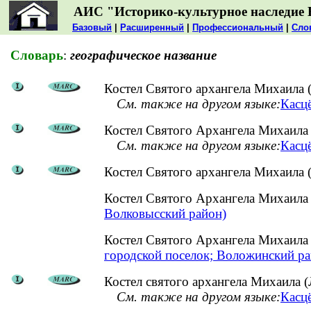
АИС "Историко-культурное наследие 
Базовый
|
Расширенный
|
Профессиональный
|
Сло
Словарь
:
географическое название
Костел Святого архангела Михаила (
См. также на другом языке:
Касцё
Костел Святого Архангела Михаила 
См. также на другом языке:
Касцё
Костел Святого архангела Михаила 
Костел Святого Архангела Михаила
Волковысский район)
Костел Святого Архангела Михаила
городской поселок; Воложинский ра
Костел святого архангела Михаила (
См. также на другом языке:
Касцё