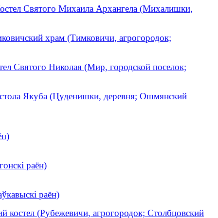
остел Святого Михаила Архангела (Михалишки,
ковичский храм (Тимковичи, агрогородок;
тел Святого Николая (Мир, городской поселок;
остола Якуба (Цуденишки, деревня; Ошмянский
ён)
гонскі раён)
аўкавыскі раён)
й костел (Рубежевичи, агрогородок; Столбцовский