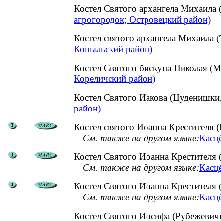
Костел Святого архангела Михаила
агрогородок; Островецкий район)
Костел святого архангела Михаила
Копыльский район)
Костел Святого бискупа Николая (М
Кореличский район)
Костел Святого Иакова (Цуденишк
район)
Костел святого Иоанна Крестителя (
См. также на другом языке:
Касцё
Костел Святого Иоанна Крестителя 
См. также на другом языке:
Касцё
Костел Святого Иоанна Крестителя 
См. также на другом языке:
Касцё
Костел Святого Иосифа (Рубежевич