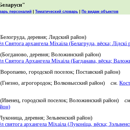
Беларуси"
варь персоналий
|
Тематический словарь
|
По видам объектов
Белогруда, деревня; Лидский район)
л Святога архангела Міхаіла (Белагруда, вёска; Лідскі 
(Богданово, деревня; Воложинский район)
л Святога Архангела Міхаіла (Багданава, вёска; Валож
(Воропаево, городской поселок; Поставский район)
 (Гнезно, агрогородок; Волковысский район)
см.
Кост
 (Ивенец, городской поселок; Воложинский район)
см
йон)
Луконица, деревня; Зельвенский район)
л святога архангела Міхаіла (Луконіца, вёска; Зэльвенс