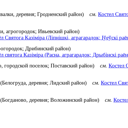
валки, деревня; Гродненский район)
см.
Костел Свят
, агрогородок; Ивьевский район)
л Святога Казіміра (Ліпнішкі, аграгарадок; Іўеўскі раё
грогородок; Дрибинский район)
л святога Казіміра (Расна, аграгарадок; Дрыбінскі раён
о, городской поселок; Поставский район)
см.
Костел 
 (Белогруда, деревня; Лидский район)
см.
Костел Свя
 (Богданово, деревня; Воложинский район)
см.
Косте