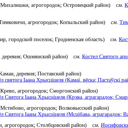
 (Михалишки, агрогородок; Островецкий район)
см.
К
 (Тимковичи, агрогородок; Копыльский район)
см.
Тим
ир, городской поселок; Гродненская область)
см.
Кос
и, деревня; Ошмянский район)
см.
Костел Святого ап
Камаи, деревня; Поставский район)
л святога Іаана Хрысціцеля (Камаі, вёска; Пастаўскі ра
(Крево, агрогородок; Сморгонский район)
л Святога Іаана Хрысціцеля (Крэва, аграгарадок; Смар
(Мстибово, агрогородок; Волковысский район)
л Святога Іаана Хрысціцеля (Мсцібава, аграгарадок; В
и, агрогородок; Столбцовский район)
см.
Иосифовски