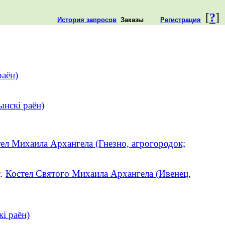
[
?
]
История запросов
Заказы
Регистрация
раён)
ынскі раён)
ел Михаила Архангела (Гнезно, агрогородок;
.
Костел Святого Михаила Архангела (Ивенец,
кі раён)