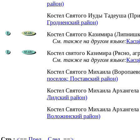
район)
Костел Святого Иуды Тадеуша (При
Гродненский район)
Костел Святого Казимира (Липнишки
См. также на другом языке:
Касцё
Костел святого Казимира (Рясно, а
См. также на другом языке:
Касцё
Костел Святого Михаила (Воропаев
поселок; Поставский район)
Костел Святого Михаила Архангела
Лидский район)
Костел Святого Михаила Архангела
Воложинский район)
Стр.:
<== Пред.
След. ==>