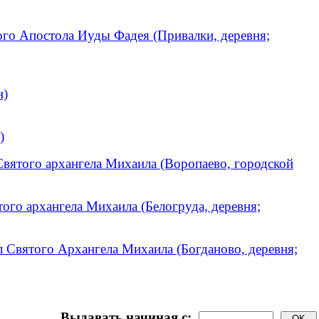
ого Апостола Иуды Фадея (Привалки, деревня;
н)
)
Святого архангела Михаила (Воропаево, городской
того архангела Михаила (Белогруда, деревня;
л Святого Архангела Михаила (Богданово, деревня;
Выдавать начиная с: