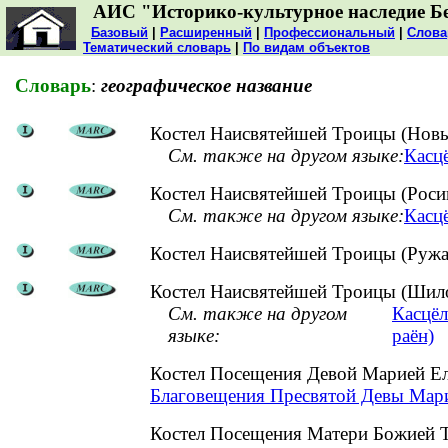
АИС "Историко-культурное наследие Б
Базовый
|
Расширенный
|
Профессиональный
|
Слова
Тематический словарь
|
По видам объектов
Словарь
:
географическое название
Костел Наисвятейшей Троицы (Новы
См. также на другом языке:
Касц
Костел Наисвятейшей Троицы (Росиц
См. также на другом языке:
Касцё
Костел Наисвятейшей Троицы (Ружа
Костел Наисвятейшей Троицы (Шило
См. также на другом
Касцёл
языке:
раён)
Костел Посещения Девой Марией Ел
Благовещения Пресвятой Девы Марии
Костел Посещения Матери Божией Т