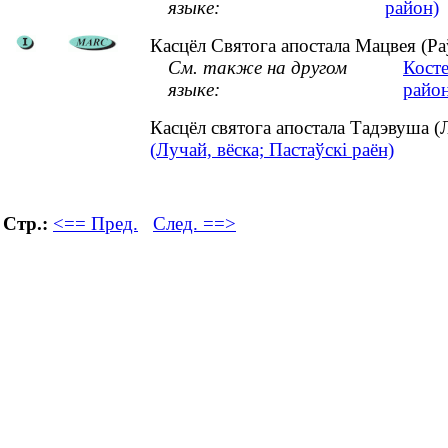
языке:
район)
Касцёл Святога апостала Мацвея (Раў
См. также на другом
Косте
языке:
район
Касцёл святога апостала Тадэвуша (
(Лучай, вёска; Пастаўскі раён)
Стр.:
<== Пред.
След. ==>