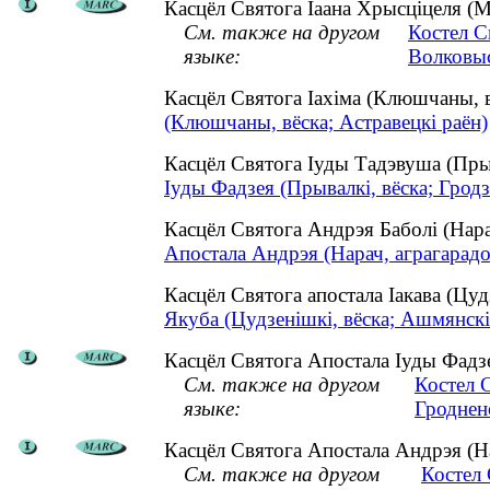
Касцёл Святога Іаана Хрысціцеля (М
См. также на другом
Костел С
языке:
Волковыс
Касцёл Святога Іахіма (Клюшчаны, 
(Клюшчаны, вёска; Астравецкі раён)
Касцёл Святога Іуды Тадэвуша (Пры
Іуды Фадзея (Прывалкі, вёска; Гродз
Касцёл Святога Андрэя Баболі (Нар
Апостала Андрэя (Нарач, аграгарадо
Касцёл Святога апостала Іакава (Цу
Якуба (Цудзенішкі, вёска; Ашмянскі
Касцёл Святога Апостала Іуды Фадзея
См. также на другом
Костел 
языке:
Гроднен
Касцёл Святога Апостала Андрэя (На
См. также на другом
Костел