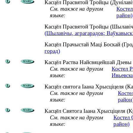
Касцёл Прасвятой Тройцы (Дунілавіч
См. также на другом
Костел
языке:
район)
Касцёл Прасвятой Тройцы (Шылавіч
(Шылавічы, аграгарадок; Ваўкавыскі
Касцёл Прачыстай Маці Боскай (Гр
горад)
Касцёл Раства Найсвяцейшай Дзевы М
См. также на другом
Костел 
языке:
Ивьевск
Касцёл святога Іаана Хрысціцеля (Кам
См. также на другом
Косте
языке:
район
Касцёл Святога Іаана Хрысціцеля (К
См. также на другом
Костел 
языке:
район)