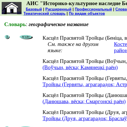
АИС "Историко-культурное наследие Б
Базовый
|
Расширенный
|
Профессиональный
|
Слова
Тематический словарь
|
По видам объектов
Словарь
:
географическое название
Касцёл Прасвятой Тройцы (Беніца, в
См. также на другом
Косте
языке:
район
Касцёл Прасвятой Тройцы (Воўчын,
(Воўчын, вёска; Камянецкі раён)
Касцёл Прасвятой Тройцы (Гервяты,
Тройцы (Гервяты, аграгарадок; Астр
Касцёл Прасвятой Тройцы (Данюшав
(Данюшава, вёска; Смаргонскі раён)
Касцёл Прасвятой Тройцы (Друя, аг
Тройцы (Друя, аграгарадок; Браслаў