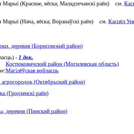
 Марыі (Краснае, вёска; Маладзечанскі раён)
см.
Кас
 Марыі (Нача, вёска; Воранаўскі раён)
см.
Касцёл Ун
юки, деревня (Борисовский район)
ласць) -
1 док.
Костюковичский район (Могилевская область)
ие:
Магілёўская вобласць
, агрогородок (Октябрьский район)
ка (Гродзенскі раён)
ы, деревня (Пинский район)