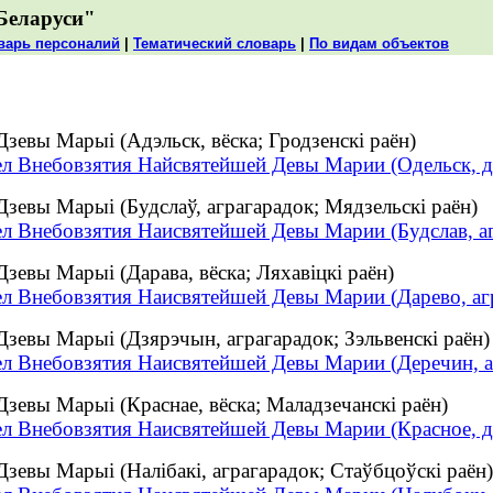
Беларуси"
варь персоналий
|
Тематический словарь
|
По видам объектов
зевы Марыі (Адэльск, вёска; Гродзенскі раён)
ел Внебовзятия Найсвятейшей Девы Марии (Одельск, д
зевы Марыі (Будслаў, аграгарадок; Мядзельскі раён)
ел Внебовзятия Наисвятейшей Девы Марии (Будслав, а
евы Марыі (Дарава, вёска; Ляхавіцкі раён)
ел Внебовзятия Наисвятейшей Девы Марии (Дарево, аг
зевы Марыі (Дзярэчын, аграгарадок; Зэльвенскі раён)
ел Внебовзятия Наисвятейшей Девы Марии (Деречин, а
зевы Марыі (Краснае, вёска; Маладзечанскі раён)
ел Внебовзятия Наисвятейшей Девы Марии (Красное, д
зевы Марыі (Налібакі, аграгарадок; Стаўбцоўскі раён)