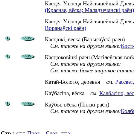
Касцёл Ушэсця Найсвяцейшай Дзевы
(Краснае, вёска; Маладзечанскі раён)
Касцёл Ушэсця Найсвяцейшай Дзевы
Воранаўскі раён)
Касцюкі, вёска (Барысаўскі раён)
См. также на другом языке:
Кост
Касцюковіцкі раён (Магілёўская воб
См. также на другом языке:
См. также более широкое понят
Катай-Болото, деревня
см.
Рассвет
Каўбасіна, вёска
см.
Калбасіно, вёс
Каўбы, вёска (Пінскі раён)
См. также на другом языке:
Колб
Стр.:
<== Пред.
След. ==>