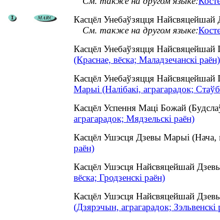
См. также на другом языке:
Кост
Касцёл Унебаўзяцця Найсвяцейшай Д
См. также на другом языке:
Кост
Касцёл Унебаўзяцця Найсвяцейшай 
(Краснае, вёска; Маладзечанскі раён)
Касцёл Унебаўзяцця Найсвяцейшай 
Марыі (Налібакі, аграгарадок; Стаўб
Касцёл Успення Маці Божай (Будсла
аграгарадок; Мядзельскі раён)
Касцёл Ушэсця Дзевы Марыі (Нача,
раён)
Касцёл Ушэсця Найсвяцейшай Дзевы
вёска; Гродзенскі раён)
Касцёл Ушэсця Найсвяцейшай Дзевы
(Дзярэчын, аграгарадок; Зэльвенскі 