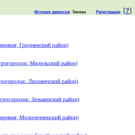
[
?
]
История запросов
Заказы
Регистрация
еревня; Гродненский район)
грогородок; Мядельский район)
рогородок; Ляховичский район)
грогородок; Зельвенский район)
еревня; Молодечненский район)