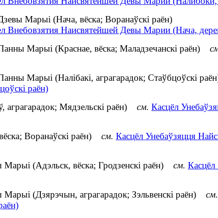
ел Внебовзятия Наисвятейшей Девы Марии (Налибоки, 
зевы Марыі (Нача, вёска; Воранаўскі раён)
ел Внебовзятия Наисвятейшей Девы Марии (Нача, дере
Панны Марыі (Краснае, вёска; Маладзечанскі раён)
см
Панны Марыі (Налібакі, аграгарадок; Стаўбцоўскі ра
цоўскі раён)
ў, аграгарадок; Мядзельскі раён)
см.
Касцёл Унебаўзя
 вёска; Воранаўскі раён)
см.
Касцёл Унебаўзяцця Найс
 Марыі (Адэльск, вёска; Гродзенскі раён)
см.
Касцёл
 Марыі (Дзярэчын, аграгарадок; Зэльвенскі раён)
см.
раён)