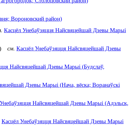
агрогородок; Столбцовский район)
вня; Вороновский район)
.
Касцёл Унебаўзяцця Найсвяцейшай Дзевы Марыі
ён)
см.
Касцёл Унебаўзяцця Найсвяцейшай Дзевы
цця Найсвяцейшай Дзевы Марыі (Будслаў,
вяцейшай Дзевы Марыі (Нача, вёска; Воранаўскі
 Унебаўзяцця Найсвяцейшай Дзевы Марыі (Адэльск,
Касцёл Унебаўзяцця Найсвяцейшай Дзевы Марыі