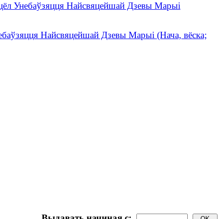
цёл Унебаўзяцця Найсвяцейшай Дзевы Марыі
ебаўзяцця Найсвяцейшай Дзевы Марыі (Нача, вёска;
Выдавать начиная с: