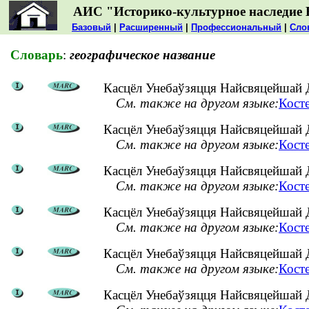
АИС "Историко-культурное наследие 
Базовый
|
Расширенный
|
Профессиональный
|
Сло
Словарь
:
географическое название
Касцёл Унебаўзяцця Найсвяцейшай Д
См. также на другом языке:
Кост
Касцёл Унебаўзяцця Найсвяцейшай Д
См. также на другом языке:
Кост
Касцёл Унебаўзяцця Найсвяцейшай Дз
См. также на другом языке:
Кост
Касцёл Унебаўзяцця Найсвяцейшай Д
См. также на другом языке:
Кост
Касцёл Унебаўзяцця Найсвяцейшай Д
См. также на другом языке:
Кост
Касцёл Унебаўзяцця Найсвяцейшай Д