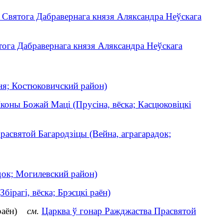
я Святога Дабравернага князя Аляксандра Неўскага
тога Дабравернага князя Аляксандра Неўскага
ня; Костюковичский район)
Іконы Божай Маці (Прусіна, вёска; Касцюковіцкі
асвятой Багародзіцы (Вейна, аграгарадок;
ок; Могилевский район)
бірагі, вёска; Брэсцкі раён)
 раён)
см.
Царква ў гонар Ражджаства Прасвятой