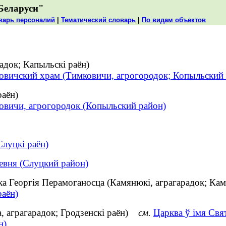
Беларуси"
варь персоналий
|
Тематический словарь
|
По видам объектов
адок; Капыльскі раён)
овичский храм (Тимковичи, агрогородок; Копыльский 
раён)
овичи, агрогородок (Копыльский район)
Слуцкі раён)
евня (Слуцкий район)
іка Георгія Перамоганосца (Камянюкі, аграгарадок; К
раён)
а, аграгарадок; Гродзенскі раён)
см.
Царква ў імя Свя
н)