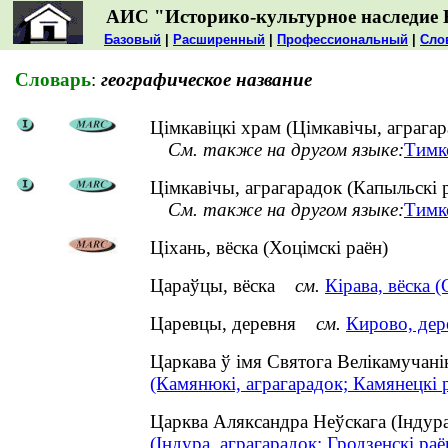
АИС "Историко-культурное наследие 
Базовый
|
Расширенный
|
Профессиональный
|
Сло
Словарь
:
географическое название
Цімкавіцкі храм (Цімкавічы, аграгар
См. также на другом языке:
Тимк
Цімкавічы, аграгарадок (Капыльскі 
См. также на другом языке:
Тимк
Ціхань, вёска (Хоцімскі раён)
Цараўцы, вёска
см.
Кірава, вёска (
Царевцы, деревня
см.
Кирово, дер
Царкава ў імя Святога Велікамучан
(Камянюкі, аграгарадок; Камянецкі 
Царква Аляксандра Неўскага (Індур
(Індура, аграгарадок; Гродзенскі раё