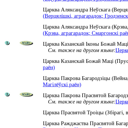
Царква Аляксандра Неўскага (Верця
(Верцялішкі, аграгарадок; Гродзенск
Царква Аляксандра Неўскага (Крэва
(Крэва, аграгарадок; Смаргонскі раё
Царква Казанскай Іконы Божай Маці 
См. также на другом языке:
Церк
Царква Казанскай Божай Маці (Прус
раён)
Царква Пакрова Багародзіцы (Вейна
Магілёўскі раён)
Царква Пакрова Прасвятой Багародзі
См. также на другом языке:
Церк
Царква Прасвятой Троіцы (Збірагі, 
Царква Ражджаства Прасвятой Бага