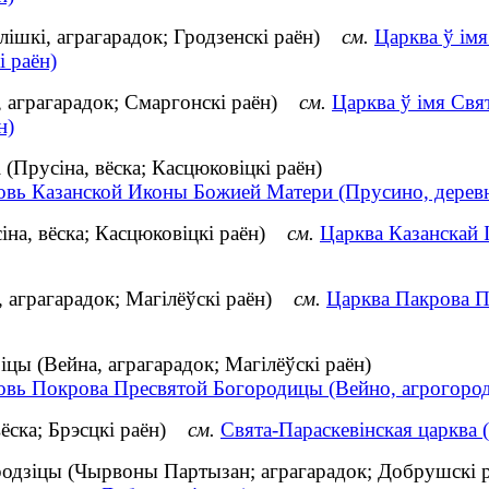
лішкі, аграгарадок; Гродзенскі раён)
см.
Царква ў ім
і раён)
, аграгарадок; Смаргонскі раён)
см.
Царква ў імя Свя
н)
(Прусіна, вёска; Касцюковіцкі раён)
овь Казанской Иконы Божией Матери (Прусино, дерев
іна, вёска; Касцюковіцкі раён)
см.
Царква Казанскай 
, аграгарадок; Магілёўскі раён)
см.
Царква Пакрова Пр
цы (Вейна, аграгарадок; Магілёўскі раён)
овь Покрова Пресвятой Богородицы (Вейно, агрогород
вёска; Брэсцкі раён)
см.
Свята-Параскевінская царква (З
родзіцы (Чырвоны Партызан; аграгарадок; Добрушскі