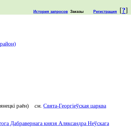
[
?
]
История запросов
Заказы
Регистрация
район)
амянецкі раён)
см.
Свята-Георгіеўская царква
тога Дабравернага князя Аляксандра Неўскага