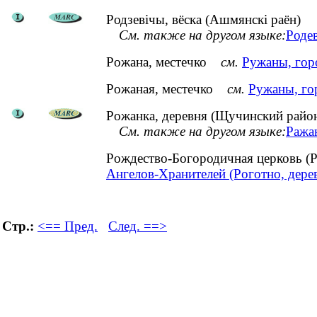
Родзевічы, вёска (Ашмянскі раён)
См. также на другом языке:
Роде
Рожана, местечко
см.
Ружаны, гор
Рожаная, местечко
см.
Ружаны, го
Рожанка, деревня (Щучинский район
См. также на другом языке:
Ражан
Рождество-Богородичная церковь (
Ангелов-Хранителей (Роготно, дере
Стр.:
<== Пред.
След. ==>