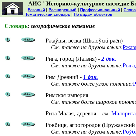
АИС "Историко-культурное наследие Б
Базовый
|
Расширенный
|
Профессиональный
|
Слова
Тематический словарь
|
По видам объектов
Словарь
:
географическое название
Ржаўцы, вёска (Шклоўскі раён)
См. также на другом языке:
Ржав
Рига, город (Латвия) -
2 док.
См. также на другом языке:
Рыга,
Рим Древний -
1 док.
См. также более узкое понятие:
Р
Римская империя
См. также более широкое понят
Рита Малая, деревня
см.
Малорита,
Ровбицк, агрогородок (Пружанский
См. также на другом языке:
Роўбі