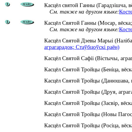
Касцёл святой Ганны (Гарадзішча, вё
См. также на другом языке:
Кост
Касцёл Святой Ганны (Мосар, вёска;
См. также на другом языке:
Кост
Касцёл Святой Дзевы Марыі (Наліба
аграгарадок; Стаўбцоўскі раён)
Касцёл Святой Сафіі (Вістычы, агр
Касцёл Святой Тройцы (Беніца, вёс
Касцёл Святой Тройцы (Данюшава, 
Касцёл Святой Тройцы (Друя, аграг
Касцёл Святой Тройцы (Засвір, вёс
Касцёл Святой Тройцы (Новы Пагос
Касцёл Святой Тройцы (Росіца, вёс