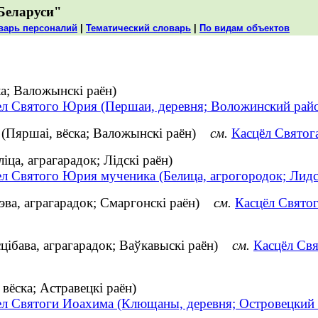
Беларуси"
варь персоналий
|
Тематический словарь
|
По видам объектов
а; Валожынскі раён)
ел Святого Юрия (Першаи, деревня; Воложинский рай
 (Пяршаі, вёска; Валожынскі раён)
см.
Касцёл Святог
ца, аграгарадок; Лідскі раён)
ел Святого Юрия мученика (Белица, агрогородок; Лидс
эва, аграгарадок; Смаргонскі раён)
см.
Касцёл Святог
цібава, аграгарадок; Ваўкавыскі раён)
см.
Касцёл Свя
ёска; Астравецкі раён)
ел Святоги Иоахима (Клющаны, деревня; Островецкий 