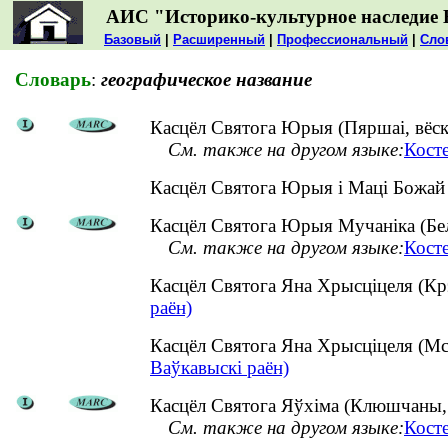
АИС "Историко-культурное наследие 
Базовый
|
Расширенный
|
Профессиональный
|
Сло
Словарь
:
географическое название
Касцёл Святога Юрыя (Пяршаі, вёск
См. также на другом языке:
Кост
Касцёл Святога Юрыя і Маці Божай
Касцёл Святога Юрыя Мучаніка (Белі
См. также на другом языке:
Кост
Касцёл Святога Яна Хрысціцеля (Кр
раён)
Касцёл Святога Яна Хрысціцеля (Мс
Ваўкавыскі раён)
Касцёл Святога Яўхіма (Клюшчаны, в
См. также на другом языке:
Кост