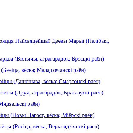
зяцця Найсвяцейшай Дзевы Марыі (Налібакі,
рква (Вістычы, аграгарадок; Брэсцкі раён)
Беніца, вёска; Маладзечанскі раён)
йцы (Данюшава, вёска; Смаргонскі раён)
йцы (Друя, аграгарадок; Браслаўскі раён)
 Мядзельскі раён)
цы (Новы Пагост, вёска; Міёрскі раён)
цы (Росіца, вёска; Верхнядзвінскі раён)