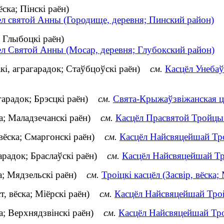
ска; Пінскі раён)
ел святой Анны (Городище, деревня; Пинский район)
 Глыбоцкі раён)
ел Святой Анны (Мосар, деревня; Глубокский район)
кі, аграгарадок; Стаўбцоўскі раён)
см.
Касцёл Унебаў
агарадок; Брэсцкі раён)
см.
Свята-Крыжаўзвіжанская ца
ка; Маладзечанскі раён)
см.
Касцёл Прасвятой Тройцы (
вёска; Смаргонскі раён)
см.
Касцёл Найсвяцейшай Тро
арадок; Браслаўскі раён)
см.
Касцёл Найсвяцейшай Тро
ка; Мядзельскі раён)
см.
Троіцкі касцёл (Засвір, вёска;
т, вёска; Міёрскі раён)
см.
Касцёл Найсвяцейшай Трой
ка; Верхнядзвінскі раён)
см.
Касцёл Найсвяцейшай Трой