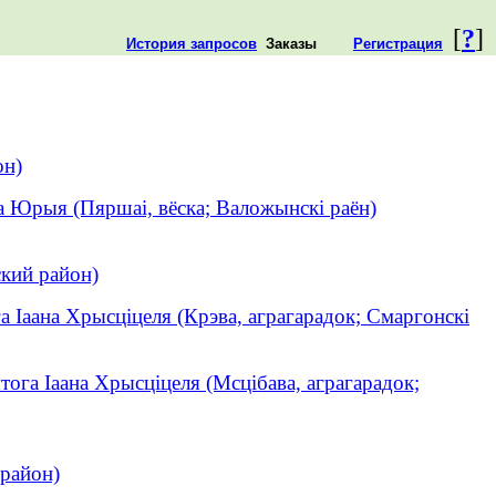
[
?
]
История запросов
Заказы
Регистрация
он)
а Юрыя (Пяршаі, вёска; Валожынскі раён)
кий район)
а Іаана Хрысціцеля (Крэва, аграгарадок; Смаргонскі
тога Іаана Хрысціцеля (Мсцібава, аграгарадок;
район)