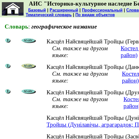
АИС "Историко-культурное наследие Б
Базовый
|
Расширенный
|
Профессиональный
|
Слова
Тематический словарь
|
По видам объектов
Словарь
:
географическое название
Касцёл Найсвяцейшай Тройцы (Гервя
См. также на другом
Костел
языке:
район)
Касцёл Найсвяцейшай Тройцы (Данюш
См. также на другом
Косте
языке:
район)
Касцёл Найсвяцейшай Тройцы (Друя, 
См. также на другом
Косте
языке:
район
Касцёл Найсвяцейшай Тройцы (Дуніл
Тройцы (Дунілавічы, аграгарадок; П
Касцёл Найсвяцейшай Тройцы (Засві