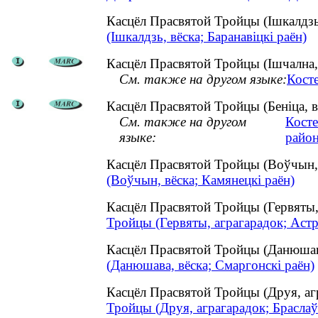
Касцёл Прасвятой Тройцы (Ішкалдзь
(Ішкалдзь, вёска; Баранавіцкі раён)
Касцёл Прасвятой Тройцы (Ішчална,
См. также на другом языке:
Кост
Касцёл Прасвятой Тройцы (Беніца, в
См. также на другом
Косте
языке:
район
Касцёл Прасвятой Тройцы (Воўчын,
(Воўчын, вёска; Камянецкі раён)
Касцёл Прасвятой Тройцы (Гервяты,
Тройцы (Гервяты, аграгарадок; Астр
Касцёл Прасвятой Тройцы (Данюшав
(Данюшава, вёска; Смаргонскі раён)
Касцёл Прасвятой Тройцы (Друя, аг
Тройцы (Друя, аграгарадок; Браслаў