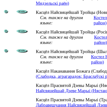
Мядзельскі раён)
Касцёл Найсвяцейшай Тройцы (Новы 
См. также на другом
Костел
языке:
район)
Касцёл Найсвяцейшай Тройцы (Росіца
См. также на другом
Косте
языке:
район)
Касцёл Найсвяцейшай Тройцы (Шылав
См. также на другом
Костел 
языке:
район)
Касцёл Наканавання Божага (Слабод
(Слабодка, аграгарадок; Браслаўскі 
Касцёл Прасвятой Дзевы Марыі (Няс
Найсвяцейшай Дзеве Марыі (Нястаніш
Касцёл Прасвятой Дзевы Марыі (Тра
Дабравешчання Найсвяцейшай Дзевы 