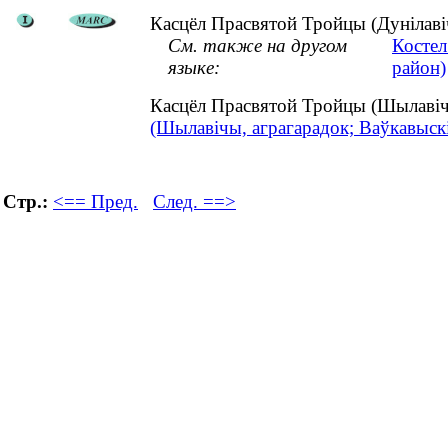
Касцёл Прасвятой Тройцы (Дунілавіч
См. также на другом
Костел
языке:
район)
Касцёл Прасвятой Тройцы (Шылавіч
(Шылавічы, аграгарадок; Ваўкавыскі
Стр.:
<== Пред.
След. ==>