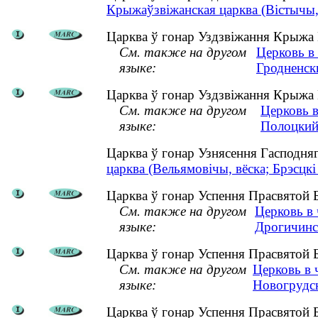
Крыжаўзвіжанская царква (Вістычы, 
Царква ў гонар Уздзвіжання Крыжа Г
См. также на другом
Церковь в
языке:
Гродненск
Царква ў гонар Уздзвіжання Крыжа Г
См. также на другом
Церковь в
языке:
Полоцкий
Царква ў гонар Узнясення Гасподня
царква (Вельямовічы, вёска; Брэсцкі
Царква ў гонар Успення Прасвятой Б
См. также на другом
Церковь в
языке:
Дрогичинс
Царква ў гонар Успення Прасвятой Б
См. также на другом
Церковь в 
языке:
Новогрудс
Царква ў гонар Успення Прасвятой Б