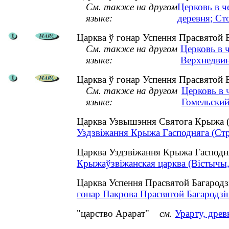
См. также на другом
Церковь в ч
языке:
деревня; Ст
Царква ў гонар Успення Прасвятой Б
См. также на другом
Церковь в 
языке:
Верхнедвин
Царква ў гонар Успення Прасвятой Б
См. также на другом
Церковь в 
языке:
Гомельский
Царква Узвышэння Святога Крыжа (
Уздзвіжання Крыжа Гасподняга (Стру
Царква Уздзвіжання Крыжа Гасподня
Крыжаўзвіжанская царква (Вістычы, 
Царква Успення Прасвятой Багародз
гонар Пакрова Прасвятой Багародзіц
"царство Арарат"
см.
Урарту, древ