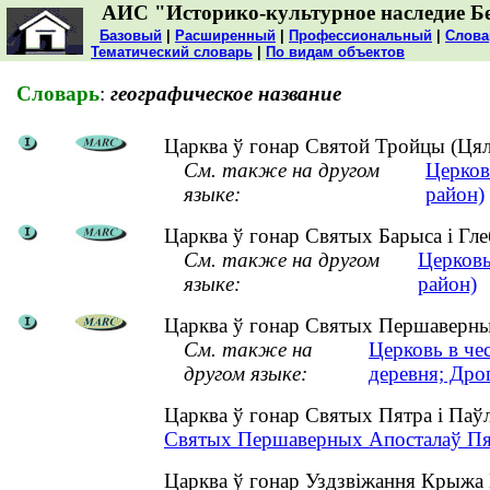
АИС "Историко-культурное наследие Б
Базовый
|
Расширенный
|
Профессиональный
|
Слова
Тематический словарь
|
По видам объектов
Словарь
:
географическое название
Царква ў гонар Святой Тройцы (Цялу
См. также на другом
Церков
языке:
район)
Царква ў гонар Святых Барыса і Глеб
См. также на другом
Церковь
языке:
район)
Царква ў гонар Святых Першаверных
См. также на
Церковь в че
другом языке:
деревня; Дро
Царква ў гонар Святых Пятра і Паў
Святых Першаверных Апосталаў Пятр
Царква ў гонар Уздзвіжання Крыжа 