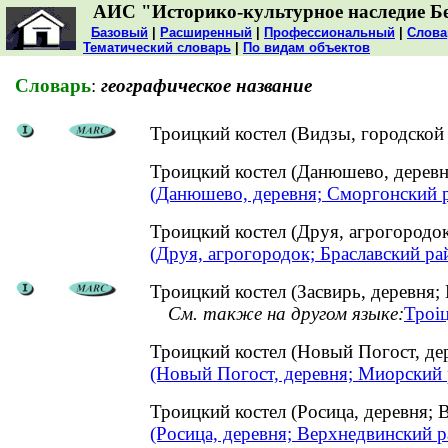
АИС "Историко-культурное наследие Б
Базовый
|
Расширенный
|
Профессиональный
|
Слова
Тематический словарь
|
По видам объектов
Словарь
:
географическое название
Троицкий костел (Видзы, городской 
Троицкий костел (Данюшево, дере
(Данюшево, деревня; Сморгонский 
Троицкий костел (Друя, агрогород
(Друя, агрогородок; Браславский ра
Троицкий костел (Засвирь, деревня;
См. также на другом языке:
Троіц
Троицкий костел (Новый Погост, д
(Новый Погост, деревня; Миорский 
Троицкий костел (Росица, деревня
(Росица, деревня; Верхнедвинский р