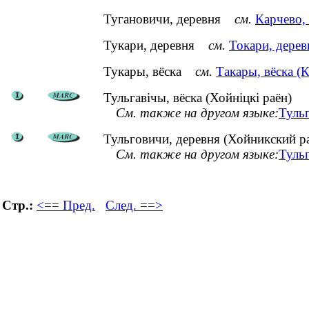
Тугановичи, деревня
см.
Карчево,
Тукари, деревня
см.
Токари, дерев
Тукары, вёска
см.
Такары, вёска (
Тульгавічы, вёска (Хойніцкі раён)
См. также на другом языке:
Туль
Тульговичи, деревня (Хойникский р
См. также на другом языке:
Тульг
Стр.:
<== Пред.
След. ==>