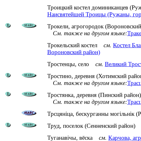
Троицкий костел доминиканцев (Ру
Наисвятейшей Троицы (Ружаны, гор
Трокели, агрогородок (Вороновский
См. также на другом языке:
Траке
Трокельский костел
см.
Костел Бл
Вороновский район)
Тростенцы, село
см.
Великий Трос
Тростино, деревня (Хотимский райо
См. также на другом языке:
Трасц
Тростянка, деревня (Пинский район)
См. также на другом языке:
Трасц
Трсцяніца, бескурганны могільнік (Р
Труд, поселок (Сенненский район)
Туганавічы, вёска
см.
Карчова, агр