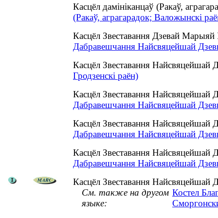
Касцёл дамініканцаў (Ракаў, аграг
(Ракаў, аграгарадок; Валожынскі раё
Касцёл Звеставання Дзевай Марыяй 
Дабравешчання Найсвяцейшай Дзевы 
Касцёл Звеставання Найсвяцейшай
Гродзенскі раён)
Касцёл Звеставання Найсвяцейшай Д
Дабравешчання Найсвяцейшай Дзевы 
Касцёл Звеставання Найсвяцейшай 
Дабравешчання Найсвяцейшай Дзевы
Касцёл Звеставання Найсвяцейшай Д
Дабравешчання Найсвяцейшай Дзевы 
Касцёл Звеставання Найсвяцейшай Дз
См. также на другом
Костел Бла
языке:
Сморгонски