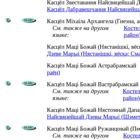
Касцёл Звеставання Найсвяцейшай Д
Касцёл Дабравешчання Найсвяцейшай
Касцёл Міхаіла Архангела (Гнезна, а
См. также на другом
Косте
языке:
район
Касцёл Маці Божай (Нястанішкі, вё
Дзеве Марыі (Нястанішкі, вёска; Сма
Касцёл Маці Божай Астрабрамска
раён)
Касцёл Маці Божай Вастрабрамскай (
См. также на другом
Костел
языке:
район)
Касцёл Маці Божай Нястомнай Дапа
Найсвяцейшай Дзевы Марыі (Шэметав
Касцёл Маці Божай Ружанцовай (Песк
См. также на другом
Косте