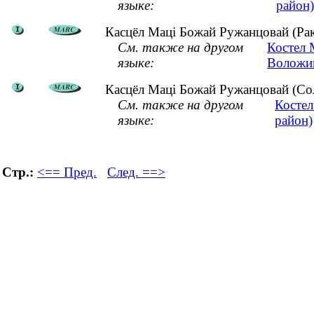
языке:
район)
Касцёл Маці Божай Ружанцовай (Рак
См. также на другом
Костел 
языке:
Воложин
Касцёл Маці Божай Ружанцовай (Сол
См. также на другом
Костел
языке:
район)
Стр.:
<== Пред.
След. ==>