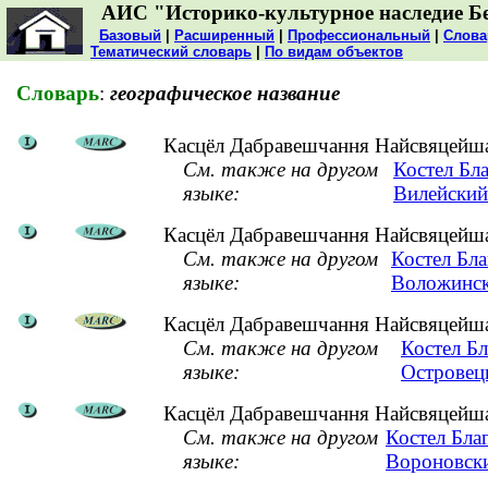
АИС "Историко-культурное наследие Б
Базовый
|
Расширенный
|
Профессиональный
|
Слова
Тематический словарь
|
По видам объектов
Словарь
:
географическое название
Касцёл Дабравешчання Найсвяцейшай
См. также на другом
Костел Бл
языке:
Вилейский
Касцёл Дабравешчання Найсвяцейшай
См. также на другом
Костел Бл
языке:
Воложинск
Касцёл Дабравешчання Найсвяцейшай
См. также на другом
Костел Б
языке:
Островец
Касцёл Дабравешчання Найсвяцейшай
См. также на другом
Костел Бла
языке:
Вороновски