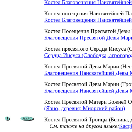
Костел Благовещения Наисвятейшей
Костел посещения Наисвятейшей П
Костел Благовещения Наисвятейшей
Костел Посещения Пресвятой Девы 
Благовещения Пресвятой Девы Марии
Костел пресвятого Сердца Иисуса (
Сердца Иисуса (Слободка, агрогоро
Костел Пресвятой Девы Марии (Не
Благовещения Наисвятейшей Девы М
Костел Пресвятой Девы Марии (Тро
Благовещения Наисвятейшей Девы М
Костел Пресвятой Матери Божией
(Язно, деревня; Миорский район)
Костел Пресвятой Троицы (Беница, 
См. также на другом языке:
Касцё