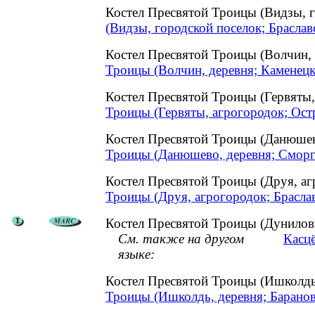
Костел Пресвятой Троицы (Видзы, 
(Видзы, городской поселок; Браслав
Костел Пресвятой Троицы (Волчин,
Троицы (Волчин, деревня; Каменецк
Костел Пресвятой Троицы (Гервяты
Троицы (Гервяты, агрогородок; Ост
Костел Пресвятой Троицы (Данюше
Троицы (Данюшево, деревня; Сморг
Костел Пресвятой Троицы (Друя, а
Троицы (Друя, агрогородок; Брасла
Костел Пресвятой Троицы (Дунилови
См. также на другом
Касцё
языке:
Костел Пресвятой Троицы (Ишколд
Троицы (Ишколдь, деревня; Барано