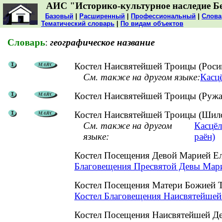
АИС "Историко-культурное наследие Б
Базовый
|
Расширенный
|
Профессиональный
|
Слова
Тематический словарь
|
По видам объектов
Словарь
:
географическое название
Костел Наисвятейшей Троицы (Росиц
См. также на другом языке:
Касцё
Костел Наисвятейшей Троицы (Ружа
Костел Наисвятейшей Троицы (Шило
См. также на другом
Касцёл
языке:
раён)
Костел Посещения Девой Марией Ел
Благовещения Пресвятой Девы Марии
Костел Посещения Матери Божией Т
Костел Благовещения Наисвятейшей
Костел Посещения Наисвятейшей Д