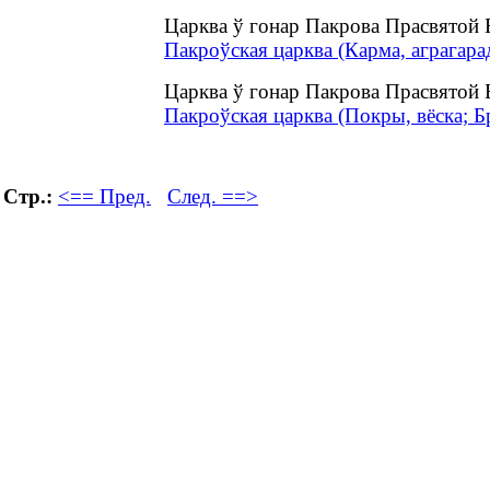
Царква ў гонар Пакрова Прасвятой 
Пакроўская царква (Карма, аграгара
Царква ў гонар Пакрова Прасвятой 
Пакроўская царква (Покры, вёска; Бр
Стр.:
<== Пред.
След. ==>