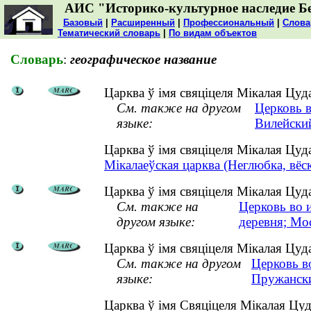
АИС "Историко-культурное наследие Б
Базовый
|
Расширенный
|
Профессиональный
|
Слова
Тематический словарь
|
По видам объектов
Словарь
:
географическое название
Царква ў імя свяціцеля Мікалая Цуда
См. также на другом
Церковь в
языке:
Вилейски
Царква ў імя свяціцеля Мікалая Цуд
Мікалаеўская царква (Неглюбка, вёск
Царква ў імя свяціцеля Мікалая Цуд
См. также на
Церковь во 
другом языке:
деревня; Мо
Царква ў імя свяціцеля Мікалая Цуд
См. также на другом
Церковь в
языке:
Пружански
Царква ў імя Свяціцеля Мікалая Цуд