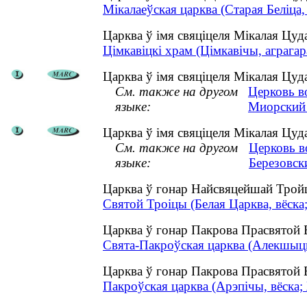
Мікалаеўская царква (Старая Беліца, 
Царква ў імя свяціцеля Мікалая Цу
Цімкавіцкі храм (Цімкавічы, аграгар
Царква ў імя свяціцеля Мікалая Цуда
См. также на другом
Церковь в
языке:
Миорский 
Царква ў імя свяціцеля Мікалая Цуда
См. также на другом
Церковь в
языке:
Березовск
Царква ў гонар Найсвяцейшай Тройц
Святой Троіцы (Белая Царква, вёска;
Царква ў гонар Пакрова Прасвятой 
Свята-Пакроўская царква (Алекшыцы,
Царква ў гонар Пакрова Прасвятой 
Пакроўская царква (Арэпічы, вёска;