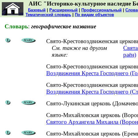
АИС "Историко-культурное наследие Б
Базовый
|
Расширенный
|
Профессиональный
|
Слова
Тематический словарь
|
По видам объектов
Словарь
:
географическое название
Свято-Крестовоздвиженская церковь
См. также на другом
Свята
языке:
раён)
Свято-Крестовоздвиженская церков
Воздвижения Креста Господнего (Го
Свято-Крестовоздвиженская церков
Воздвижения Креста Господнего (Ст
Свято-Лукинская церковь (Домачево,
Свято-Михайловская церковь (Вор
Святого Архангела Михаила (Ворон
Свято-Михайловская церковь (Ереми