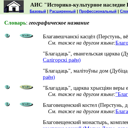
АИС "Историко-культурное наследие 
Базовый
|
Расширенный
|
Профессиональный
|
Сло
Словарь
:
географическое название
Благавешчанскі касцёл (Перстунь, вё
См. также на другом языке:
Благо
"Благадаць", евангельская царква (Д
Салігорскі раён)
"Благадаць", малітоўны дом (Дубіца
раён)
"Благадаць", царква хрысціян веры е
См. также на другом языке:
"Благ
Благовещенский костел (Перстунь, д
См. также на другом языке:
Блага
Благовещенский монастырь, компле