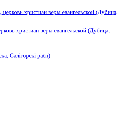
, церковь христиан веры евангельской (Дубица,
ерковь христиан веры евангельской (Дубица,
ка; Салігорскі раён)