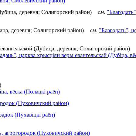
вня; Смолевичский район)
 (Дубица, деревня; Солигорский район)
см.
"Благодать"
бица, деревня; Солигорский район)
см.
"Благодать", ц
 евангельской (Дубица, деревня; Солигорский район)
адаць", царква хрысціян веры евангельскай (Дубіца, вёс
)
іца, вёска (Полацкі раён)
ородок (Пуховичский район)
радок (Пухавіцкі раён)
ь, агрогородок (Пуховичский район)