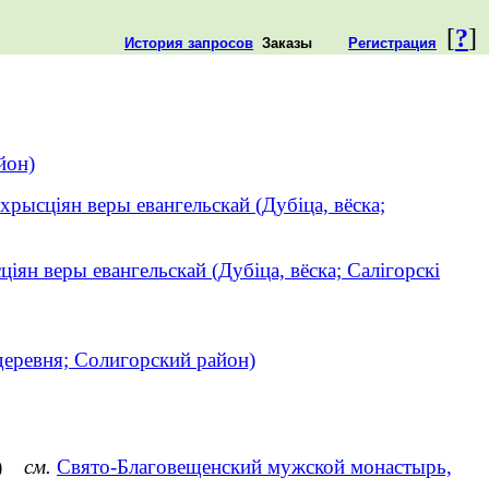
[
?
]
История запросов
Заказы
Регистрация
йон)
 хрысціян веры евангельскай (Дубіца, вёска;
ціян веры евангельскай (Дубіца, вёска; Салігорскі
 деревня; Солигорский район)
он)
см.
Свято-Благовещенский мужской монастырь,