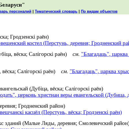
Беларуси"
варь персоналий
|
Тематический словарь
|
По видам объектов
ска; Гродзенскі раён)
вещенский костел (Перстунь, деревня; Гродненский ра
убіца, вёска; Салігорскі раён)
см.
"Благадаць", царква
, вёска; Салігорскі раён)
см.
"Благадаць", царква хрыс
вангельскай (Дубіца, вёска; Салігорскі раён)
одать", церковь христиан веры евангельской (Дубица,
еревня; Гродненский район)
вешчанскі касцёл (Перстунь, вёска; Гродзенскі раён)
кс зданий (Малые Ляды, деревня; Смолевичский рай