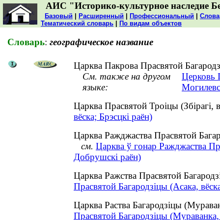
АИС "Историко-культурное наследие Б
Базовый
|
Расширенный
|
Профессиональный
|
Слова
Тематический словарь
|
По видам объектов
Словарь
:
географическое название
Царква Пакрова Прасвятой Багародзі
См. также на другом
Церковь 
языке:
Могилевс
Царква Прасвятой Троіцы (Збірагі, 
вёска; Брэсцкі раён)
Царква Ражджаства Прасвятой Багар
см.
Царква ў гонар Ражджаства Пр
Добрушскі раён)
Царква Ражства Прасвятой Багародз
Прасвятой Багародзіцы (Асака, вёска
Царква Раства Багародзіцы (Мурав
Прасвятой Багародзіцы (Мураванка,