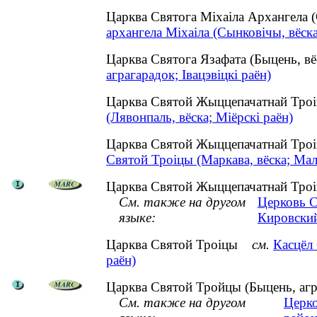
Царква Святога Міхаіла Архангела 
архангела Міхаіла (Сынковічы, вёска
Царква Святога Язафата (Быцень, вё
аграгарадок; Івацэвіцкі раён)
Царква Святой Жыццепачатнай Троі
(Лявонпаль, вёска; Міёрскі раён)
Царква Святой Жыццепачатнай Троі
Святой Троіцы (Маркава, вёска; Мал
Царква Святой Жыццепачатнай Троіц
См. также на другом
Церковь 
языке:
Кировский
Царква Святой Троіцы
см.
Касцёл 
раён)
Царква Святой Тройцы (Быцень, агра
См. также на другом
Церко