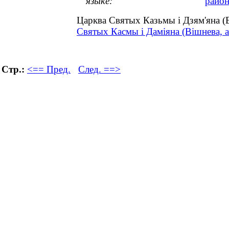
языке:
район
Царква Святых Казьмы і Дзям'яна (
Святых Касмы і Даміяна (Вішнева, а
Стр.:
<== Пред.
След. ==>