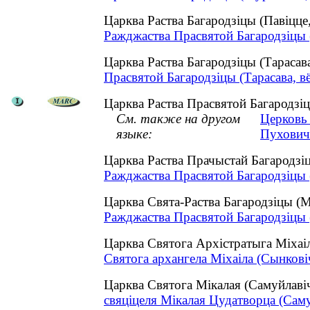
Царква Раства Багародзіцы (Павіцц
Ражджаства Прасвятой Багародзіцы (
Царква Раства Багародзіцы (Тарасав
Прасвятой Багародзіцы (Тарасава, вё
Царква Раства Прасвятой Багародзіцы
См. также на другом
Церковь 
языке:
Пухович
Царква Раства Прачыстай Багародз
Ражджаства Прасвятой Багародзіцы 
Царква Свята-Раства Багародзіцы (
Ражджаства Прасвятой Багародзіцы 
Царква Святога Архістратыга Міхаі
Святога архангела Міхаіла (Сынковіч
Царква Святога Мікалая (Самуйлав
свяціцеля Мікалая Цудатворца (Саму