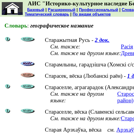
АИС "Историко-культурное наследие Б
Базовый
|
Расширенный
|
Профессиональный
|
Слова
Тематический словарь
|
По видам объектов
Словарь
:
географическое название
Старажытная Русь -
2 док.
См. также:
Расія
См. также на другом языке:
Древ
Старамлыны, гарадзішча (Хомскі с/с;
Старасек, вёска (Любанскі раён) -
1 
Стараселле, аграгарадок (Александр
См. также на другом
Старос
языке:
район)
Стараселле, вёска (Славенскі сельсав
См. также на другом языке:
Старо
Старая Арэхаўка, вёска
см.
Арэхаўк