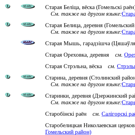
Старая Беліца, вёска (Гомельскі раён
См. также на другом языке:
Стара
Старая Белица, деревня (Гомельский
См. также на другом языке:
Стара
Старая Мышь, гарадзішча (Цяшаўлянск
Старая Ореховка, деревня
см.
Орех
Старая Стрэльна, вёска
см.
Стрэльн
Старина, деревня (Столинский райо
См. также на другом языке:
Стары
Старинки, деревня (Дзержинский ра
См. также на другом языке:
Стары
Старобінскі раён
см.
Салігорскі ра
Старобелицкая Николаевская церк
Гомельский район)