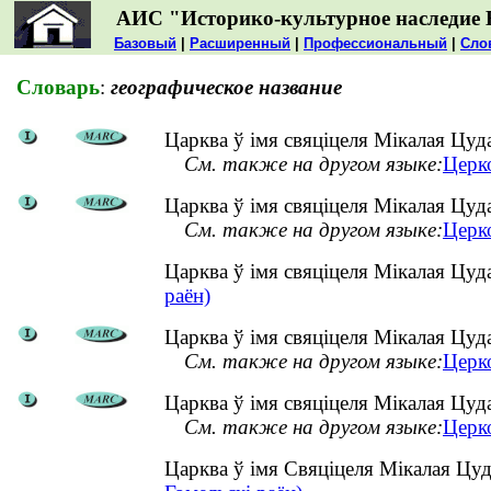
АИС "Историко-культурное наследие 
Базовый
|
Расширенный
|
Профессиональный
|
Сло
Словарь
:
географическое название
Царква ў імя свяціцеля Мікалая Цуд
См. также на другом языке:
Церк
Царква ў імя свяціцеля Мікалая Цуда
См. также на другом языке:
Церко
Царква ў імя свяціцеля Мікалая Цуд
раён)
Царква ў імя свяціцеля Мікалая Цуд
См. также на другом языке:
Церк
Царква ў імя свяціцеля Мікалая Цуд
См. также на другом языке:
Церк
Царква ў імя Свяціцеля Мікалая Цуд