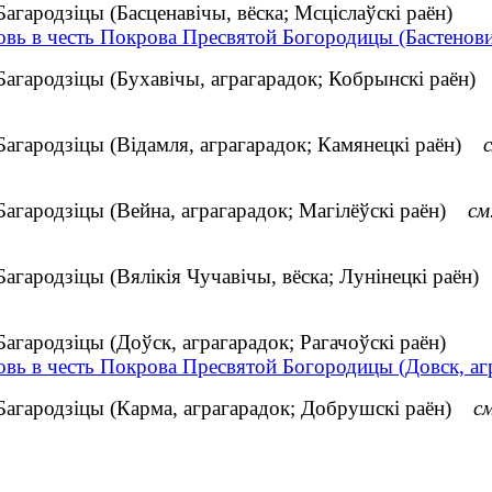
агародзіцы (Басценавічы, вёска; Мсціслаўскі раён)
овь в честь Покрова Пресвятой Богородицы (Бастенови
Багародзіцы (Бухавічы, аграгарадок; Кобрынскі раён
Багародзіцы (Відамля, аграгарадок; Камянецкі раён)
Багародзіцы (Вейна, аграгарадок; Магілёўскі раён)
см
Багародзіцы (Вялікія Чучавічы, вёска; Лунінецкі раён
агародзіцы (Доўск, аграгарадок; Рагачоўскі раён)
овь в честь Покрова Пресвятой Богородицы (Довск, аг
Багародзіцы (Карма, аграгарадок; Добрушскі раён)
см