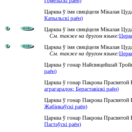
Гомельскі раён)
Царква ў імя свяціцеля Мікалая Цу
Капыльскі раён)
Царква ў імя свяціцеля Мікалая Цуда
См. также на другом языке:
Церк
Царква ў імя свяціцеля Мікалая Цуда
См. также на другом языке:
Церко
Царква ў гонар Найсвяцейшай Тройц
раён)
Царква ў гонар Пакрова Прасвятой 
аграгарадок; Бераставіцкі раён)
Царква ў гонар Пакрова Прасвятой 
Жабінкаўскі раён)
Царква ў гонар Пакрова Прасвятой 
Пастаўскі раён)