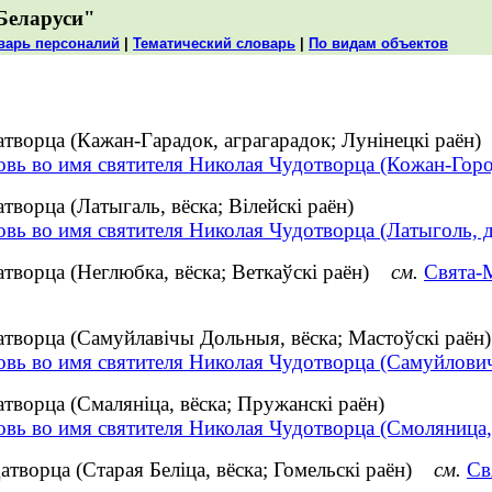
Беларуси"
варь персоналий
|
Тематический словарь
|
По видам объектов
атворца (Кажан-Гарадок, аграгарадок; Лунінецкі раён)
овь во имя святителя Николая Чудотворца (Кожан-Горо
творца (Латыгаль, вёска; Вілейскі раён)
вь во имя святителя Николая Чудотворца (Латыголь, 
атворца (Неглюбка, вёска; Веткаўскі раён)
см.
Свята-М
атворца (Самуйлавічы Дольныя, вёска; Мастоўскі раён)
овь во имя святителя Николая Чудотворца (Самуйлови
атворца (Смаляніца, вёска; Пружанскі раён)
овь во имя святителя Николая Чудотворца (Смоляница,
атворца (Старая Беліца, вёска; Гомельскі раён)
см.
Св