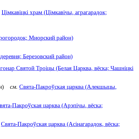
Цімкавіцкі храм (Цімкавічы, аграгарадок;
грогородок; Миорский район)
деревня; Березовский район)
 гонар Святой Троіцы (Белая Царква, вёска; Чашніцкі
аён)
см.
Свята-Пакроўская царква (Алекшыцы,
вята-Пакроўская царква (Арэпічы, вёска;
Свята-Пакроўская царква (Асінагарадок, вёска;