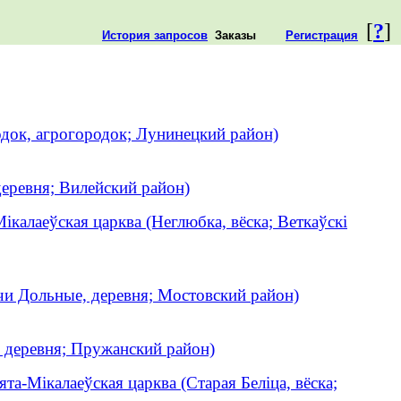
[
?
]
История запросов
Заказы
Регистрация
док, агрогородок; Лунинецкий район)
деревня; Вилейский район)
ікалаеўская царква (Неглюбка, вёска; Веткаўскі
чи Дольные, деревня; Мостовский район)
 деревня; Пружанский район)
ята-Мікалаеўская царква (Старая Беліца, вёска;