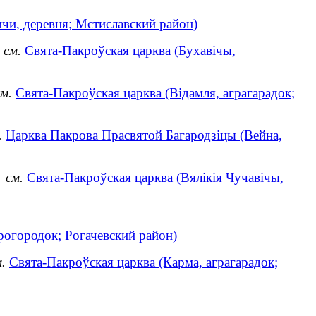
чи, деревня; Мстиславский район)
)
см.
Свята-Пакроўская царква (Бухавічы,
см.
Свята-Пакроўская царква (Відамля, аграгарадок;
.
Царква Пакрова Прасвятой Багародзіцы (Вейна,
)
см.
Свята-Пакроўская царква (Вялікія Чучавічы,
рогородок; Рогачевский район)
.
Свята-Пакроўская царква (Карма, аграгарадок;