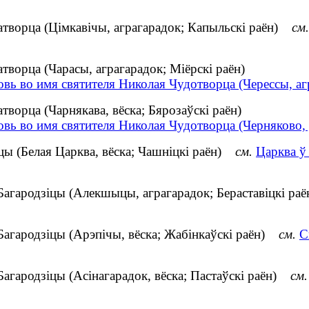
датворца (Цімкавічы, аграгарадок; Капыльскі раён)
см.
творца (Чарасы, аграгарадок; Міёрскі раён)
овь во имя святителя Николая Чудотворца (Черессы, а
творца (Чарнякава, вёска; Бярозаўскі раён)
вь во имя святителя Николая Чудотворца (Черняково, 
ы (Белая Царква, вёска; Чашніцкі раён)
см.
Царква ў
Багародзіцы (Алекшыцы, аграгарадок; Бераставіцкі р
Багародзіцы (Арэпічы, вёска; Жабінкаўскі раён)
см.
С
Багародзіцы (Асінагарадок, вёска; Пастаўскі раён)
см.