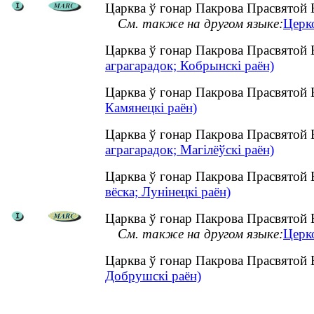
Царква ў гонар Пакрова Прасвятой Б
См. также на другом языке:
Церк
Царква ў гонар Пакрова Прасвятой 
аграгарадок; Кобрынскі раён)
Царква ў гонар Пакрова Прасвятой 
Камянецкі раён)
Царква ў гонар Пакрова Прасвятой 
аграгарадок; Магілёўскі раён)
Царква ў гонар Пакрова Прасвятой 
вёска; Лунінецкі раён)
Царква ў гонар Пакрова Прасвятой Б
См. также на другом языке:
Церк
Царква ў гонар Пакрова Прасвятой 
Добрушскі раён)