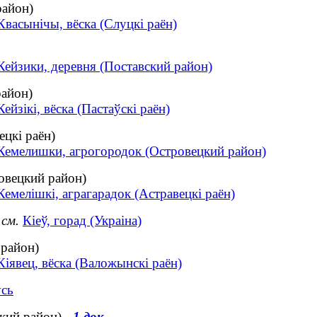
район)
Квасынічы, вёска (Слуцкі раён)
Кейзики, деревня (Поставский район)
район)
Кейзікі, вёска (Пастаўскі раён)
ецкі раён)
Кемелишки, агрогородок (Островецкий район)
овецкий район)
Кемелішкі, аграгарадок (Астравецкі раён)
см.
Кіеў, горад (Украіна)
 район)
Кіявец, вёска (Валожынскі раён)
усь
кий район) -
1 док.