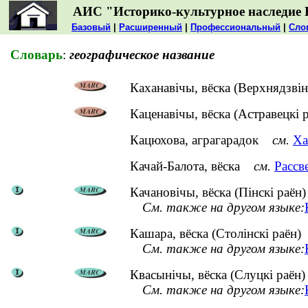
АИС "Историко-культурное наследие 
Базовый
|
Расширенный
|
Профессиональный
|
Сло
Словарь
:
географическое название
Каханавічы, вёска (Верхнядзвін
Каценавічы, вёска (Астравецкі р
Кацюхова, аграгарадок
см.
Ха
Качай-Балота, вёска
см.
Рассв
Качановічы, вёска (Пінскі раён)
См. также на другом языке:
Кашара, вёска (Столінскі раён)
См. также на другом языке:
Квасынічы, вёска (Слуцкі раён)
См. также на другом языке: