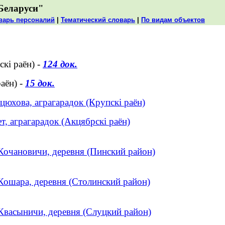
Беларуси"
варь персоналий
|
Тематический словарь
|
По видам объектов
скі раён) -
124 док.
аён) -
15 док.
цюхова, аграгарадок (Крупскі раён)
ет, аграгарадок (Акцябрскі раён)
Кочановичи, деревня (Пинский район)
Кошара, деревня (Столинский район)
Квасыничи, деревня (Слуцкий район)