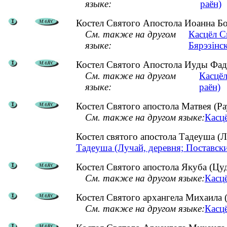
языке:
раён)
Костел Святого Апостола Иоанна Бо
См. также на другом
Касцёл С
языке:
Бярэзінск
Костел Святого Апостола Иуды Фаде
См. также на другом
Касцёл
языке:
раён)
Костел Святого апостола Матвея (Р
См. также на другом языке:
Касцё
Костел святого апостола Тадеуша (
Тадеуша (Лучай, деревня; Поставск
Костел Святого апостола Якуба (Цу
См. также на другом языке:
Касцё
Костел Святого архангела Михаила (
См. также на другом языке:
Касцё