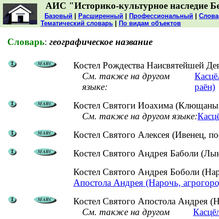
АИС "Историко-культурное наследие Б
Базовый
|
Расширенный
|
Профессиональный
|
Слова
Тематический словарь
|
По видам объектов
Словарь
:
географическое название
Костел Рождества Наисвятейшей Дев
См. также на другом
Касцё
языке:
раён)
Костел Святоги Иоахима (Клющаны,
См. также на другом языке:
Касцё
Костел Святого Алексея (Ивенец, п
Костел Святого Андрея Баболи (Лын
Костел Святого Андрея Боболи (На
Апостола Андрея (Нарочь, агрогоро
Костел Святого Апостола Андрея (Н
См. также на другом
Касцёл