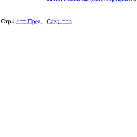
Стр.:
<== Пред.
След. ==>