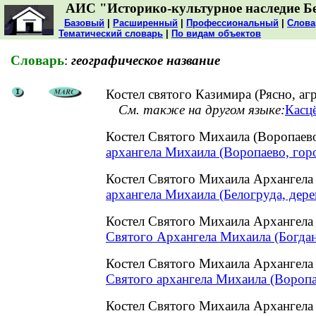
АИС "Историко-культурное наследие Б
Базовый
|
Расширенный
|
Профессиональный
|
Слова
Тематический словарь
|
По видам объектов
Словарь
:
географическое название
Костел святого Казимира (Рясно, а
См. также на другом языке:
Касцё
Костел Святого Михаила (Воропаев
архангела Михаила (Воропаево, гор
Костел Святого Михаила Архангела
архангела Михаила (Белогруда, дере
Костел Святого Михаила Архангела
Святого Архангела Михаила (Богдан
Костел Святого Михаила Архангела
Святого архангела Михаила (Воропа
Костел Святого Михаила Архангела