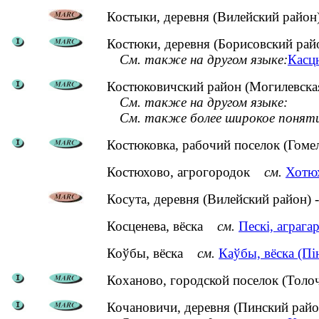
Костыки, деревня (Вилейский район
Костюки, деревня (Борисовский рай
См. также на другом языке:
Касцю
Костюковичский район (Могилевская
См. также на другом языке:
См. также более широкое понят
Костюковка, рабочий поселок (Гоме
Костюхово, агрогородок
см.
Хотюх
Косута, деревня (Вилейский район) 
Косценева, вёска
см.
Пескі, аграга
Коўбы, вёска
см.
Каўбы, вёска (Пін
Коханово, городской поселок (Толо
Кочановичи, деревня (Пинский райо