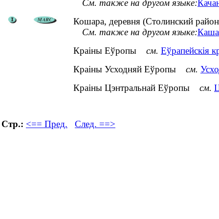
См. также на другом языке:
Качан
Кошара, деревня (Столинский район
См. также на другом языке:
Кашар
Краіны Еўропы
см.
Еўрапейскія к
Краіны Усходняй Еўропы
см.
Усхо
Краіны Цэнтральнай Еўропы
см.
Ц
Стр.:
<== Пред.
След. ==>