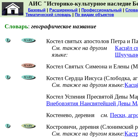
АИС "Историко-культурное наследие Б
Базовый
|
Расширенный
|
Профессиональный
|
Слова
Тематический словарь
|
По видам объектов
Словарь
:
географическое название
Костел святых апостолов Петра и П
См. также на другом
Касцёл с
языке:
Шчучынс
Костел Святых Симеона и Елены (Ми
Костел Сердца Иисуса (Слободка, аг
См. также на другом языке:
Касцё
Костел Успения Пресвятой Девы Ма
Внебовзятия Наисвятейшей Девы Ма
Костенево, деревня
см.
Пески, агр
Костровичи, деревня (Слонимский р
См. также на другом языке:
Кастр