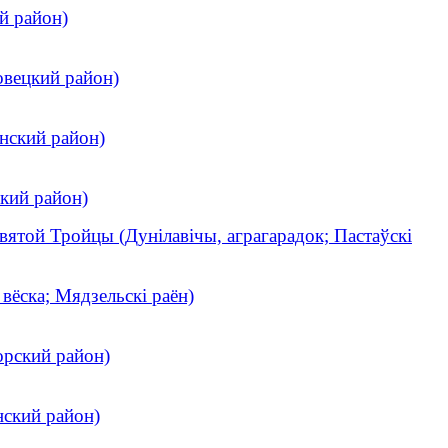
й район)
овецкий район)
нский район)
кий район)
вятой Тройцы (Дунілавічы, аграгарадок; Пастаўскі
, вёска; Мядзельскі раён)
орский район)
нский район)