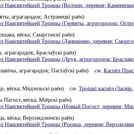
ел Наисвятейшей Троицы (Волчин, деревня; Каменецки
ты, аграгарадок; Астравецкі раён)
ел Наисвятейшей Троицы (Гервяты, агрогородок; Остр
ава, вёска; Смаргонскі раён)
ел Наисвятейшей Троицы (Данюшево, деревня; Сморго
аграгарадок; Браслаўскі раён)
ел Наисвятейшей Троицы (Друя, агрогородок; Браславс
авічы, аграгарадок; Пастаўскі раён)
см.
Касцёл Прас
р, вёска; Мядзельскі раён)
см.
Троіцкі касцёл (Засвір
Пагост, вёска; Міёрскі раён)
ел Наисвятейшей Троицы (Новый Погост, деревня; Ми
, вёска; Верхнядзвінскі раён)
ел Наисвятейшей Троицы (Росица, деревня; Верхнедви