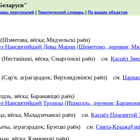
Беларуси"
варь персоналий
|
Тематический словарь
|
По видам объектов
Шэметава, вёска; Мядзельскі раён)
ел Наисвятейшей Девы Марии (Шеметово, деревня; Мя
(Нястанішкі, вёска; Смаргонскі раён)
см.
Касцёл Зве
(Сар'я, аграгарадок; Верхнядзвінскі раён)
см.
Царква
зь, вёска; Баранавіцкі раён)
ел Наисвятейшей Троицы (Ишколдь, деревня; Баранови
а, вёска; Маладзечанскі раён)
см.
Касцёл Прасвятой Т
ычы, аграгарадок; Брэсцкі раён)
см.
Свята-Крыжаўзвіж
н, вёска; Камянецкі раён)