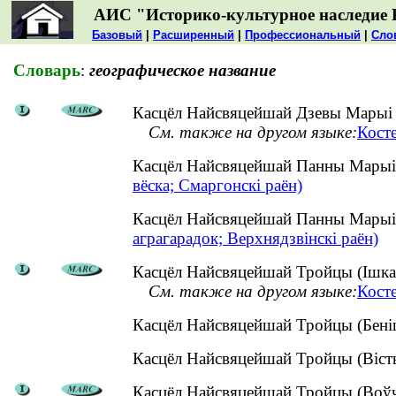
АИС "Историко-культурное наследие 
Базовый
|
Расширенный
|
Профессиональный
|
Сло
Словарь
:
географическое название
Касцёл Найсвяцейшай Дзевы Марыі (
См. также на другом языке:
Кост
Касцёл Найсвяцейшай Панны Марыі 
вёска; Смаргонскі раён)
Касцёл Найсвяцейшай Панны Марыі 
аграгарадок; Верхнядзвінскі раён)
Касцёл Найсвяцейшай Тройцы (Ішкалд
См. также на другом языке:
Кост
Касцёл Найсвяцейшай Тройцы (Беніц
Касцёл Найсвяцейшай Тройцы (Віст
Касцёл Найсвяцейшай Тройцы (Воўчы