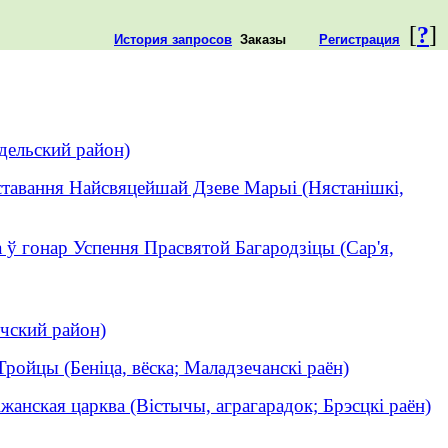
[
?
]
История запросов
Заказы
Регистрация
дельский район)
ставання Найсвяцейшай Дзеве Марыі (Нястанішкі,
 ў гонар Успення Прасвятой Багародзіцы (Сар'я,
чский район)
ройцы (Беніца, вёска; Маладзечанскі раён)
анская царква (Вістычы, аграгарадок; Брэсцкі раён)