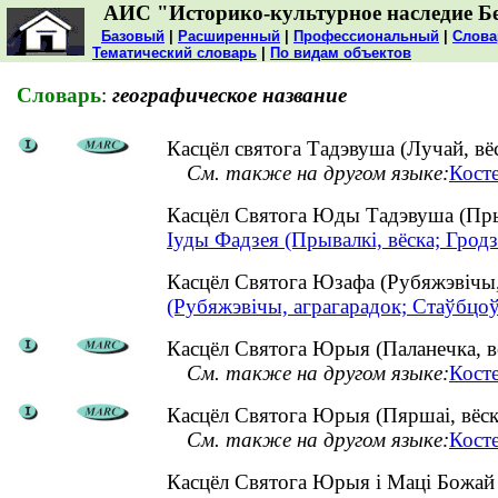
АИС "Историко-культурное наследие Б
Базовый
|
Расширенный
|
Профессиональный
|
Слова
Тематический словарь
|
По видам объектов
Словарь
:
географическое название
Касцёл святога Тадэвуша (Лучай, вёс
См. также на другом языке:
Косте
Касцёл Святога Юды Тадэвуша (Пры
Іуды Фадзея (Прывалкі, вёска; Гродз
Касцёл Святога Юзафа (Рубяжэвічы
(Рубяжэвічы, аграгарадок; Стаўбцоў
Касцёл Святога Юрыя (Паланечка, вё
См. также на другом языке:
Кост
Касцёл Святога Юрыя (Пяршаі, вёск
См. также на другом языке:
Кост
Касцёл Святога Юрыя і Маці Божай