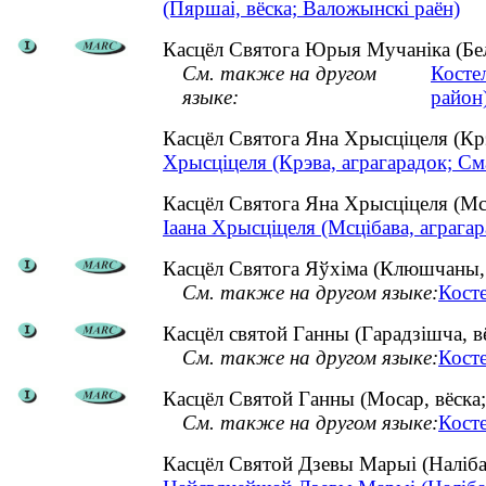
(Пяршаі, вёска; Валожынскі раён)
Касцёл Святога Юрыя Мучаніка (Белі
См. также на другом
Косте
языке:
район
Касцёл Святога Яна Хрысціцеля (Кр
Хрысціцеля (Крэва, аграгарадок; См
Касцёл Святога Яна Хрысціцеля (Мс
Іаана Хрысціцеля (Мсцібава, аграгар
Касцёл Святога Яўхіма (Клюшчаны, в
См. также на другом языке:
Кост
Касцёл святой Ганны (Гарадзішча, вё
См. также на другом языке:
Кост
Касцёл Святой Ганны (Мосар, вёска;
См. также на другом языке:
Кост
Касцёл Святой Дзевы Марыі (Наліба