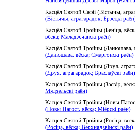
Найсвяцейшай Дзевы Марыі (Налібакі
Касцёл Святой Сафіі (Вістычы, агр
(Вістычы, аграгарадок; Брэсцкі раён
Касцёл Святой Тройцы (Беніца, вёс
вёска; Маладзечанскі раён)
Касцёл Святой Тройцы (Данюшава, 
(Данюшава, вёска; Смаргонскі раён)
Касцёл Святой Тройцы (Друя, аграг
(Друя, аграгарадок; Браслаўскі раён)
Касцёл Святой Тройцы (Засвір, вёс
Мядзельскі раён)
Касцёл Святой Тройцы (Новы Пагос
(Новы Пагост, вёска; Міёрскі раён)
Касцёл Святой Тройцы (Росіца, вёс
(Росіца, вёска; Верхнядзвінскі раён)