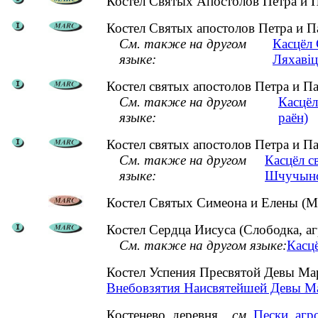
Костел Святых Апостолов Петра и П
Костел Святых апостолов Петра и П
См. также на другом
Касцёл 
языке:
Ляхавіц
Костел святых апостолов Петра и П
См. также на другом
Касцёл
языке:
раён)
Костел святых апостолов Петра и П
См. также на другом
Касцёл с
языке:
Шчучынс
Костел Святых Симеона и Елены (Ми
Костел Сердца Иисуса (Слободка, аг
См. также на другом языке:
Касцё
Костел Успения Пресвятой Девы Ма
Внебовзятия Наисвятейшей Девы Ма
Костенево, деревня
см.
Пески, агр