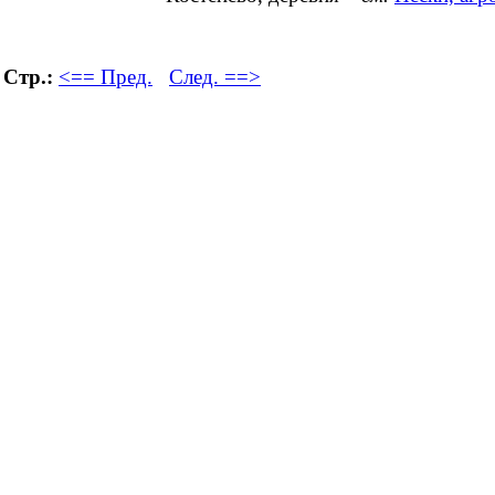
Стр.:
<== Пред.
След. ==>