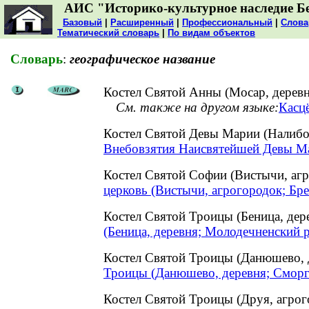
АИС "Историко-культурное наследие Б
Базовый
|
Расширенный
|
Профессиональный
|
Слова
Тематический словарь
|
По видам объектов
Словарь
:
географическое название
Костел Святой Анны (Мосар, деревн
См. также на другом языке:
Касцё
Костел Святой Девы Марии (Налиб
Внебовзятия Наисвятейшей Девы Ма
Костел Святой Софии (Вистычи, аг
церковь (Вистычи, агрогородок; Бре
Костел Святой Троицы (Беница, де
(Беница, деревня; Молодечненский 
Костел Святой Троицы (Данюшево,
Троицы (Данюшево, деревня; Сморг
Костел Святой Троицы (Друя, агро