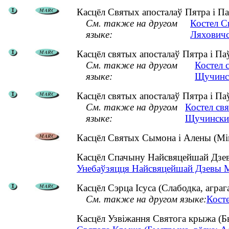
Касцёл Святых апосталаў Пятра і Паў
См. также на другом
Костел С
языке:
Ляховичс
Касцёл святых апосталаў Пятра і Па
См. также на другом
Костел 
языке:
Щучинс
Касцёл святых апосталаў Пятра і Па
См. также на другом
Костел св
языке:
Щучински
Касцёл Святых Сымона і Алены (Мін
Касцёл Спачыну Найсвяцейшай Дзев
Унебаўзяцця Найсвяцейшай Дзевы Ма
Касцёл Сэрца Ісуса (Слабодка, аграг
См. также на другом языке:
Косте
Касцёл Узвіжання Святога крыжа (Б