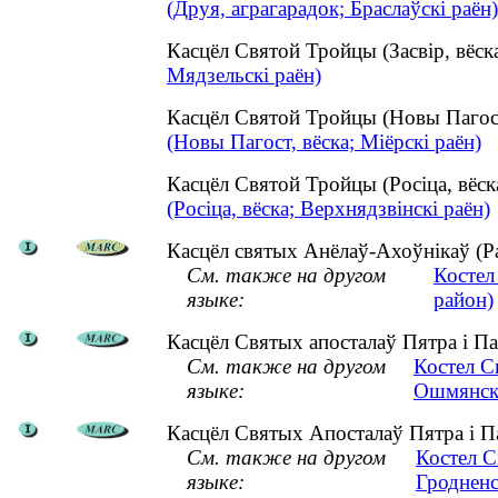
(Друя, аграгарадок; Браслаўскі раён)
Касцёл Святой Тройцы (Засвір, вёс
Мядзельскі раён)
Касцёл Святой Тройцы (Новы Пагос
(Новы Пагост, вёска; Міёрскі раён)
Касцёл Святой Тройцы (Росіца, вёс
(Росіца, вёска; Верхнядзвінскі раён)
Касцёл святых Анёлаў-Ахоўнікаў (Раг
См. также на другом
Костел
языке:
район)
Касцёл Святых апосталаў Пятра і Па
См. также на другом
Костел С
языке:
Ошмянск
Касцёл Святых Апосталаў Пятра і Па
См. также на другом
Костел С
языке:
Гродненс