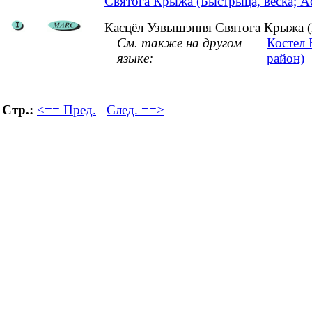
Святога Крыжа (Быстрыца, вёска; Ас
Касцёл Узвышэння Святога Крыжа (Б
См. также на другом
Костел 
языке:
район)
Стр.:
<== Пред.
След. ==>