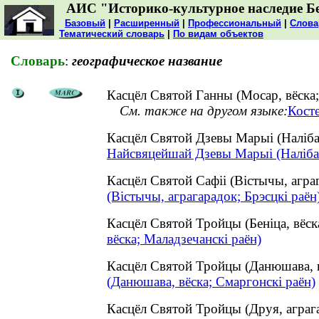
АИС "Историко-культурное наследие Б
Базовый
|
Расширенный
|
Профессиональный
|
Слова
Тематический словарь
|
По видам объектов
Словарь
:
географическое название
Касцёл Святой Ганны (Мосар, вёска;
См. также на другом языке:
Кост
Касцёл Святой Дзевы Марыі (Наліба
Найсвяцейшай Дзевы Марыі (Налібакі
Касцёл Святой Сафіі (Вістычы, агр
(Вістычы, аграгарадок; Брэсцкі раён
Касцёл Святой Тройцы (Беніца, вёс
вёска; Маладзечанскі раён)
Касцёл Святой Тройцы (Данюшава, 
(Данюшава, вёска; Смаргонскі раён)
Касцёл Святой Тройцы (Друя, аграг