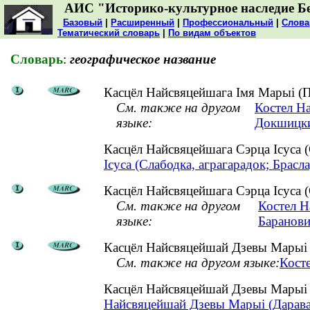
АИС "Историко-культурное наследие Б
Базовый
|
Расширенный
|
Профессиональный
|
Слова
Тематический словарь
|
По видам объектов
Словарь
:
географическое название
Касцёл Найсвяцейшага Імя Марыі (П
См. также на другом
Костел Н
языке:
Докшицки
Касцёл Найсвяцейшага Сэрца Ісуса 
Ісуса (Слабодка, аграгарадок; Брасла
Касцёл Найсвяцейшага Сэрца Ісуса (С
См. также на другом
Костел Н
языке:
Баранови
Касцёл Найсвяцейшай Дзевы Марыі (
См. также на другом языке:
Кост
Касцёл Найсвяцейшай Дзевы Марыі (
Найсвяцейшай Дзевы Марыі (Дарава, 