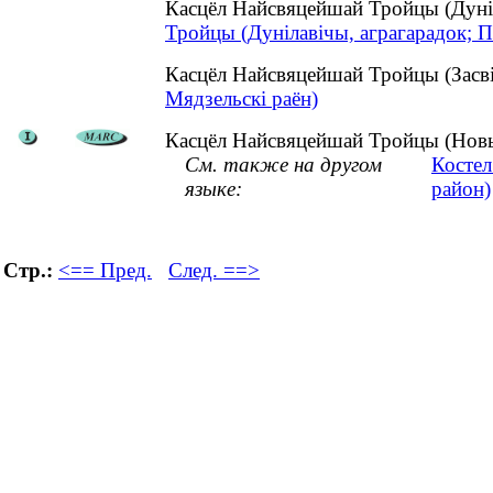
Касцёл Найсвяцейшай Тройцы (Дуніл
Тройцы (Дунілавічы, аграгарадок; П
Касцёл Найсвяцейшай Тройцы (Засві
Мядзельскі раён)
Касцёл Найсвяцейшай Тройцы (Новы 
См. также на другом
Костел
языке:
район)
Стр.:
<== Пред.
След. ==>