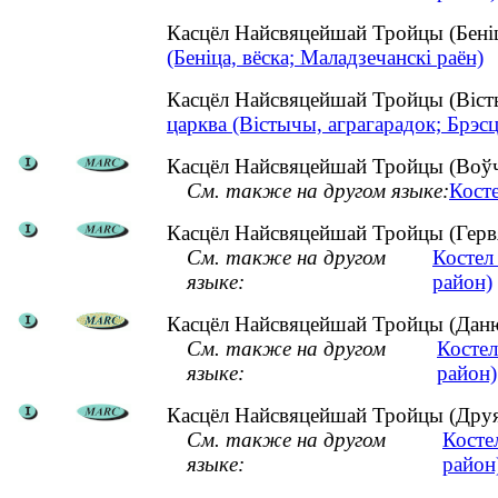
Касцёл Найсвяцейшай Тройцы (Беніц
(Беніца, вёска; Маладзечанскі раён)
Касцёл Найсвяцейшай Тройцы (Віст
царква (Вістычы, аграгарадок; Брэсц
Касцёл Найсвяцейшай Тройцы (Воўчы
См. также на другом языке:
Кост
Касцёл Найсвяцейшай Тройцы (Гервя
См. также на другом
Костел
языке:
район)
Касцёл Найсвяцейшай Тройцы (Данюш
См. также на другом
Косте
языке:
район)
Касцёл Найсвяцейшай Тройцы (Друя, 
См. также на другом
Косте
языке:
район