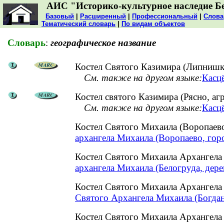
АИС "Историко-культурное наследие Б
Базовый
|
Расширенный
|
Профессиональный
|
Слова
Тематический словарь
|
По видам объектов
Словарь
:
географическое название
Костел Святого Казимира (Липнишки
См. также на другом языке:
Касцё
Костел святого Казимира (Рясно, а
См. также на другом языке:
Касцё
Костел Святого Михаила (Воропаев
архангела Михаила (Воропаево, гор
Костел Святого Михаила Архангела
архангела Михаила (Белогруда, дере
Костел Святого Михаила Архангела
Святого Архангела Михаила (Богдан
Костел Святого Михаила Архангела