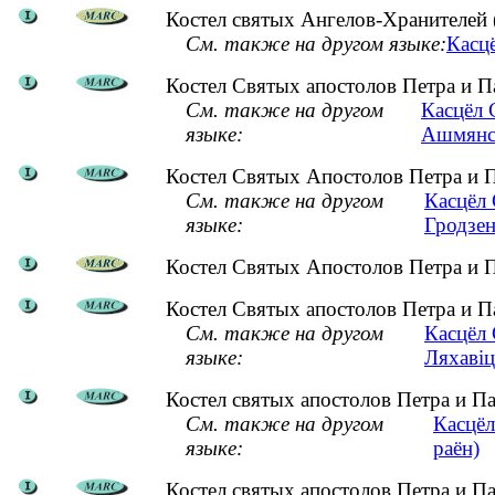
Костел святых Ангелов-Хранителей 
См. также на другом языке:
Касцё
Костел Святых апостолов Петра и П
См. также на другом
Касцёл 
языке:
Ашмянск
Костел Святых Апостолов Петра и П
См. также на другом
Касцёл 
языке:
Гродзен
Костел Святых Апостолов Петра и П
Костел Святых апостолов Петра и П
См. также на другом
Касцёл 
языке:
Ляхавіц
Костел святых апостолов Петра и П
См. также на другом
Касцёл
языке:
раён)
Костел святых апостолов Петра и П