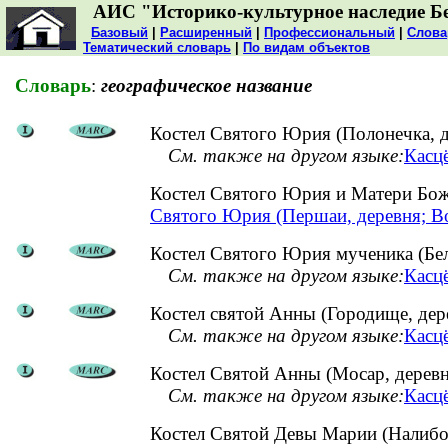
АИС "Историко-культурное наследие Б
Базовый
|
Расширенный
|
Профессиональный
|
Слова
Тематический словарь
|
По видам объектов
Словарь
:
географическое название
Костел Святого Юрия (Полонечка, д
См. также на другом языке:
Касцё
Костел Святого Юрия и Матери Бо
Святого Юрия (Першаи, деревня; В
Костел Святого Юрия мученика (Бел
См. также на другом языке:
Касцё
Костел святой Анны (Городище, дер
См. также на другом языке:
Касцё
Костел Святой Анны (Мосар, деревн
См. также на другом языке:
Касцё
Костел Святой Девы Марии (Налиб