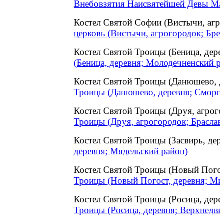
Внебовзятия Наисвятейшей Девы Ма
Костел Святой Софии (Вистычи, аг
церковь (Вистычи, агрогородок; Бре
Костел Святой Троицы (Беница, де
(Беница, деревня; Молодечненский 
Костел Святой Троицы (Данюшево,
Троицы (Данюшево, деревня; Сморг
Костел Святой Троицы (Друя, агро
Троицы (Друя, агрогородок; Брасла
Костел Святой Троицы (Засвирь, д
деревня; Мядельский район)
Костел Святой Троицы (Новый Пог
Троицы (Новый Погост, деревня; М
Костел Святой Троицы (Росица, де
Троицы (Росица, деревня; Верхнедв