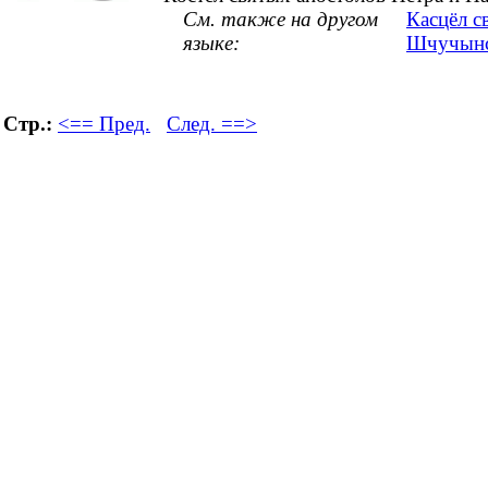
См. также на другом
Касцёл с
языке:
Шчучынс
Стр.:
<== Пред.
След. ==>