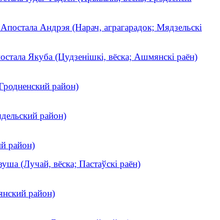
 Апостала Андрэя (Нарач, аграгарадок; Мядзельскі
остала Якуба (Цудзенішкі, вёска; Ашмянскі раён)
Гродненский район)
ядельский район)
ий район)
вуша (Лучай, вёска; Пастаўскі раён)
янский район)