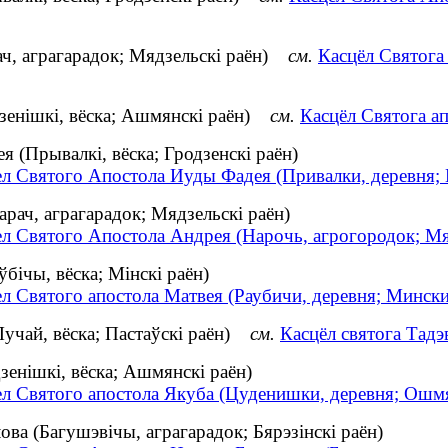
ач, аграгарадок; Мядзельскі раён)
см.
Касцёл Святога
дзенішкі, вёска; Ашмянскі раён)
см.
Касцёл Святога ап
 (Прывалкі, вёска; Гродзенскі раён)
ел Святого Апостола Иуды Фадея (Привалки, деревня; 
рач, аграгарадок; Мядзельскі раён)
ел Святого Апостола Андрея (Нарочь, агрогородок; М
бічы, вёска; Мінскі раён)
л Святого апостола Матвея (Раубичи, деревня; Минск
Лучай, вёска; Пастаўскі раён)
см.
Касцёл святога Тадэ
зенішкі, вёска; Ашмянскі раён)
ел Святого апостола Якуба (Цуденишки, деревня; Ошм
ва (Багушэвічы, аграгарадок; Бярэзінскі раён)