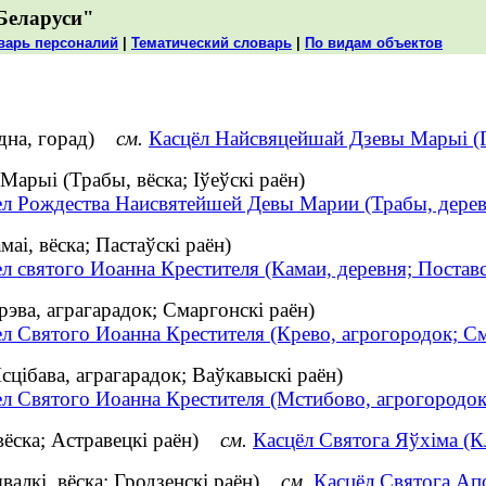
Беларуси"
варь персоналий
|
Тематический словарь
|
По видам объектов
одна, горад)
см.
Касцёл Найсвяцейшай Дзевы Марыі (Г
арыі (Трабы, вёска; Іўеўскі раён)
ел Рождества Наисвятейшей Девы Марии (Трабы, дерев
аі, вёска; Пастаўскі раён)
л святого Иоанна Крестителя (Камаи, деревня; Постав
рэва, аграгарадок; Смаргонскі раён)
ел Святого Иоанна Крестителя (Крево, агрогородок; С
сцібава, аграгарадок; Ваўкавыскі раён)
ел Святого Иоанна Крестителя (Мстибово, агрогородок
вёска; Астравецкі раён)
см.
Касцёл Святога Яўхіма (К
валкі, вёска; Гродзенскі раён)
см.
Касцёл Святога Апо