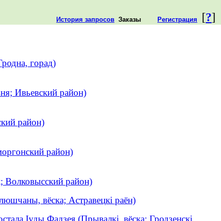
[
?
]
История запросов
Заказы
Регистрация
родна, горад)
ня; Ивьевский район)
ский район)
моргонский район)
; Волковысский район)
люшчаны, вёска; Астравецкі раён)
стала Іуды Фадзея (Прывалкі, вёска; Гродзенскі