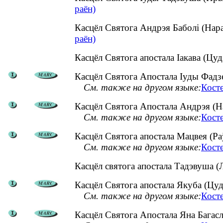
раён)
Касцёл Святога Андрэя Баболі (Нар
раён)
Касцёл Святога апостала Іакава (Цу
Касцёл Святога Апостала Іуды Фадзея
См. также на другом языке:
Кост
Касцёл Святога Апостала Андрэя (На
См. также на другом языке:
Кост
Касцёл Святога апостала Мацвея (Раў
См. также на другом языке:
Косте
Касцёл святога апостала Тадэвуша (
Касцёл Святога апостала Якуба (Цуд
См. также на другом языке:
Кост
Касцёл Святога Апостала Яна Багасло