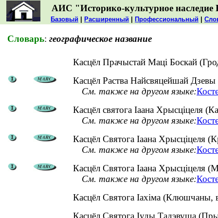
АИС "Историко-культурное наследие 
Базовый
|
Расширенный
|
Профессиональный
|
Сло
Словарь
:
географическое название
Касцёл Прачыстай Маці Боскай (Гр
Касцёл Раства Найсвяцейшай Дзевы М
См. также на другом языке:
Кост
Касцёл святога Іаана Хрысціцеля (Кам
См. также на другом языке:
Косте
Касцёл Святога Іаана Хрысціцеля (К
См. также на другом языке:
Кост
Касцёл Святога Іаана Хрысціцеля (М
См. также на другом языке:
Кост
Касцёл Святога Іахіма (Клюшчаны, 
Касцёл Святога Іуды Тадэвуша (Пры