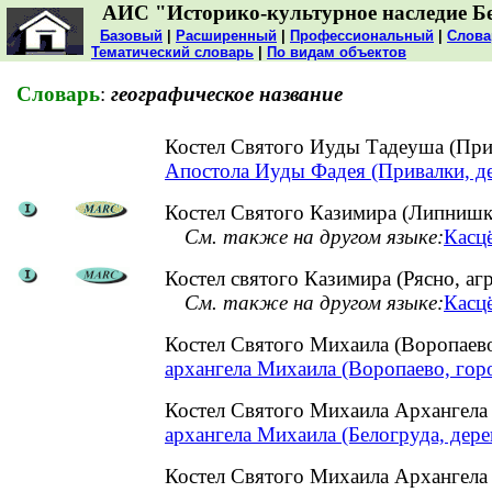
АИС "Историко-культурное наследие Б
Базовый
|
Расширенный
|
Профессиональный
|
Слова
Тематический словарь
|
По видам объектов
Словарь
:
географическое название
Костел Святого Иуды Тадеуша (При
Апостола Иуды Фадея (Привалки, де
Костел Святого Казимира (Липнишки
См. также на другом языке:
Касцё
Костел святого Казимира (Рясно, а
См. также на другом языке:
Касцё
Костел Святого Михаила (Воропаев
архангела Михаила (Воропаево, гор
Костел Святого Михаила Архангела
архангела Михаила (Белогруда, дере
Костел Святого Михаила Архангела