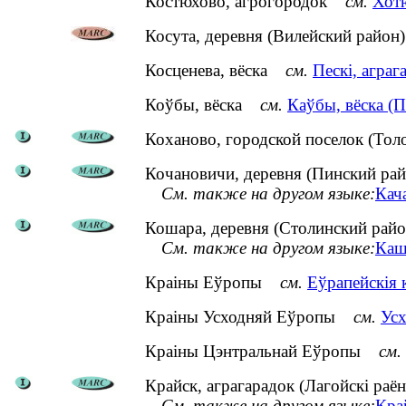
Костюхово, агрогородок
см.
Хотю
Косута, деревня (Вилейский район)
Косценева, вёска
см.
Пескі, аграг
Коўбы, вёска
см.
Каўбы, вёска (П
Коханово, городской поселок (Тол
Кочановичи, деревня (Пинский рай
См. также на другом языке:
Кача
Кошара, деревня (Столинский райо
См. также на другом языке:
Каша
Краіны Еўропы
см.
Еўрапейскія 
Краіны Усходняй Еўропы
см.
Усх
Краіны Цэнтральнай Еўропы
см.
Крайск, аграгарадок (Лагойскі раён
См. также на другом языке:
Кра