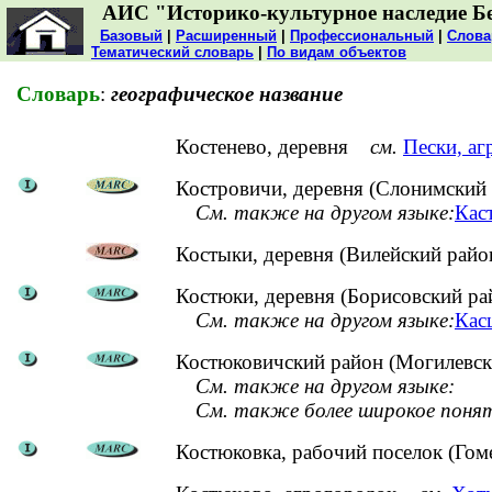
АИС "Историко-культурное наследие Б
Базовый
|
Расширенный
|
Профессиональный
|
Слова
Тематический словарь
|
По видам объектов
Словарь
:
географическое название
Костенево, деревня
см.
Пески, аг
Костровичи, деревня (Слонимский 
См. также на другом языке:
Каст
Костыки, деревня (Вилейский райо
Костюки, деревня (Борисовский ра
См. также на другом языке:
Касц
Костюковичский район (Могилевска
См. также на другом языке:
См. также более широкое поня
Костюковка, рабочий поселок (Гом