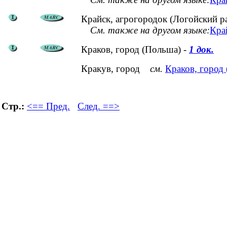
Крайск, агрогородок (Логойский р
См. также на другом языке:
Край
Краков, город (Польша) -
1 док.
Кракув, город
см.
Краков, город
Стр.:
<== Пред.
След. ==>