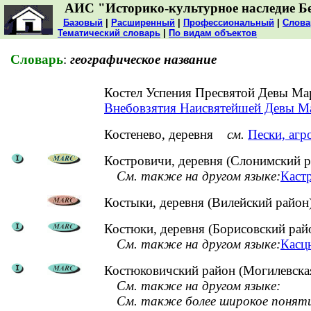
АИС "Историко-культурное наследие Б
Базовый
|
Расширенный
|
Профессиональный
|
Слова
Тематический словарь
|
По видам объектов
Словарь
:
географическое название
Костел Успения Пресвятой Девы Ма
Внебовзятия Наисвятейшей Девы Ма
Костенево, деревня
см.
Пески, агр
Костровичи, деревня (Слонимский р
См. также на другом языке:
Кастр
Костыки, деревня (Вилейский район
Костюки, деревня (Борисовский рай
См. также на другом языке:
Касцю
Костюковичский район (Могилевская
См. также на другом языке:
См. также более широкое понят