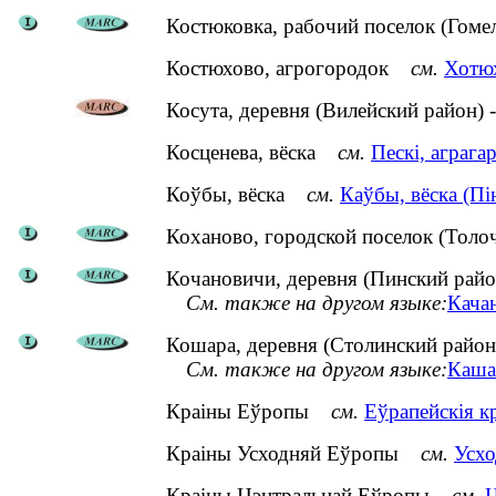
Костюковка, рабочий поселок (Гоме
Костюхово, агрогородок
см.
Хотюх
Косута, деревня (Вилейский район) 
Косценева, вёска
см.
Пескі, аграга
Коўбы, вёска
см.
Каўбы, вёска (Пін
Коханово, городской поселок (Толо
Кочановичи, деревня (Пинский райо
См. также на другом языке:
Качан
Кошара, деревня (Столинский район
См. также на другом языке:
Кашар
Краіны Еўропы
см.
Еўрапейскія к
Краіны Усходняй Еўропы
см.
Усхо
Краіны Цэнтральнай Еўропы
см.
Ц