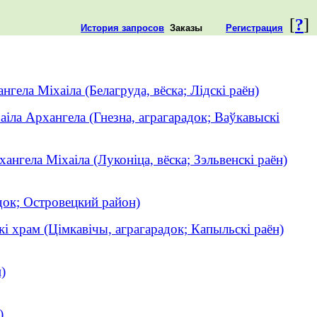
[
?
]
История запросов
Заказы
Регистрация
нгела Міхаіла (Белагруда, вёска; Лідскі раён)
аіла Архангела (Гнезна, аграгарадок; Ваўкавыскі
хангела Міхаіла (Луконіца, вёска; Зэльвенскі раён)
ок; Островецкий район)
кі храм (Цімкавічы, аграгарадок; Капыльскі раён)
)
)