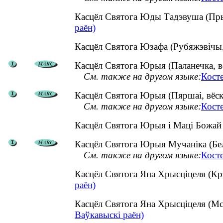
Касцёл Святога Юды Тадэвуша (Пры
раён)
Касцёл Святога Юзафа (Рубяжэвічы
Касцёл Святога Юрыя (Паланечка, вё
См. также на другом языке:
Кост
Касцёл Святога Юрыя (Пяршаі, вёск
См. также на другом языке:
Кост
Касцёл Святога Юрыя і Маці Божай
Касцёл Святога Юрыя Мучаніка (Белі
См. также на другом языке:
Кост
Касцёл Святога Яна Хрысціцеля (Кр
раён)
Касцёл Святога Яна Хрысціцеля (Мс
Ваўкавыскі раён)