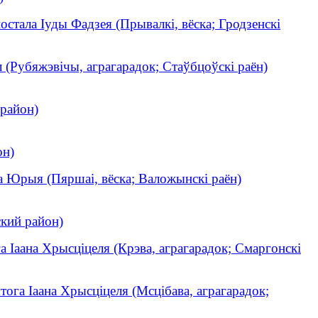
остала Іуды Фадзея (Прывалкі, вёска; Гродзенскі
л (Рубяжэвічы, аграгарадок; Стаўбцоўскі раён)
 район)
он)
а Юрыя (Пяршаі, вёска; Валожынскі раён)
кий район)
а Іаана Хрысціцеля (Крэва, аграгарадок; Смаргонскі
тога Іаана Хрысціцеля (Мсцібава, аграгарадок;