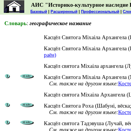
АИС "Историко-культурное наследие 
Базовый
|
Расширенный
|
Профессиональный
|
Сло
Словарь
:
географическое название
Касцёл Святога Міхаіла Архангела (
Касцёл Святога Міхаіла Архангела 
раён)
Касцёл святога Міхаіла архангела (
Касцёл Святога Міхаіла Архангела (М
См. также на другом языке:
Кост
Касцёл святога Міхаіла Архангела 
Касцёл Святога Роха (Шабуні, вёска;
См. также на другом языке:
Кост
Касцёл святога Тадэвуша (Лучай, вёс
См. также на другом языке:
Косте