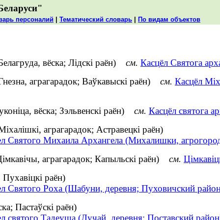
Беларуси"
варь персоналий
|
Тематический словарь
|
По видам объектов
Белагруда, вёска; Лідскі раён)
см.
Касцёл Святога арха
(Гнезна, аграгарадок; Ваўкавыскі раён)
см.
Касцёл Міх
Луконіца, вёска; Зэльвенскі раён)
см.
Касцёл святога ар
іхалішкі, аграгарадок; Астравецкі раён)
ел Святого Михаила Архангела (Михалишки, агрогород
(Цімкавічы, аграгарадок; Капыльскі раён)
см.
Цімкавіц
 Пухавіцкі раён)
ел Святого Роха (Шабуни, деревня; Пуховичский район
ка; Пастаўскі раён)
л святого Тадеуша (Лучай, деревня; Поставский район