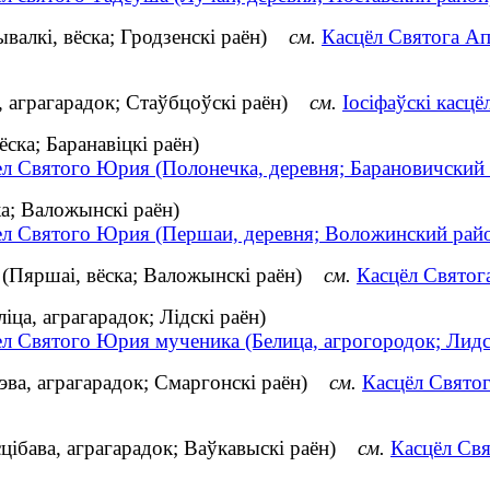
валкі, вёска; Гродзенскі раён)
см.
Касцёл Святога Ап
, аграгарадок; Стаўбцоўскі раён)
см.
Іосіфаўскі касцё
ска; Баранавіцкі раён)
ел Святого Юрия (Полонечка, деревня; Барановичский
а; Валожынскі раён)
ел Святого Юрия (Першаи, деревня; Воложинский рай
 (Пяршаі, вёска; Валожынскі раён)
см.
Касцёл Святог
ца, аграгарадок; Лідскі раён)
ел Святого Юрия мученика (Белица, агрогородок; Лидс
эва, аграгарадок; Смаргонскі раён)
см.
Касцёл Святог
цібава, аграгарадок; Ваўкавыскі раён)
см.
Касцёл Свя