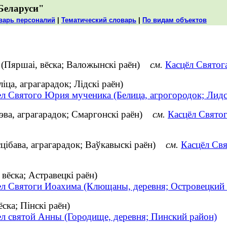
Беларуси"
варь персоналий
|
Тематический словарь
|
По видам объектов
 (Пяршаі, вёска; Валожынскі раён)
см.
Касцёл Святог
ца, аграгарадок; Лідскі раён)
ел Святого Юрия мученика (Белица, агрогородок; Лидс
эва, аграгарадок; Смаргонскі раён)
см.
Касцёл Святог
цібава, аграгарадок; Ваўкавыскі раён)
см.
Касцёл Свя
ёска; Астравецкі раён)
ел Святоги Иоахима (Клющаны, деревня; Островецкий 
ска; Пінскі раён)
ел святой Анны (Городище, деревня; Пинский район)