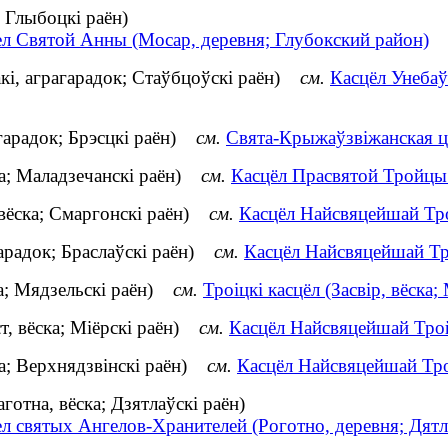
 Глыбоцкі раён)
ел Святой Анны (Мосар, деревня; Глубокский район)
кі, аграгарадок; Стаўбцоўскі раён)
см.
Касцёл Унебаў
агарадок; Брэсцкі раён)
см.
Свята-Крыжаўзвіжанская ца
ка; Маладзечанскі раён)
см.
Касцёл Прасвятой Тройцы (
вёска; Смаргонскі раён)
см.
Касцёл Найсвяцейшай Тро
арадок; Браслаўскі раён)
см.
Касцёл Найсвяцейшай Тро
ка; Мядзельскі раён)
см.
Троіцкі касцёл (Засвір, вёска;
т, вёска; Міёрскі раён)
см.
Касцёл Найсвяцейшай Трой
ка; Верхнядзвінскі раён)
см.
Касцёл Найсвяцейшай Трой
отна, вёска; Дзятлаўскі раён)
л святых Ангелов-Хранителей (Роготно, деревня; Дят