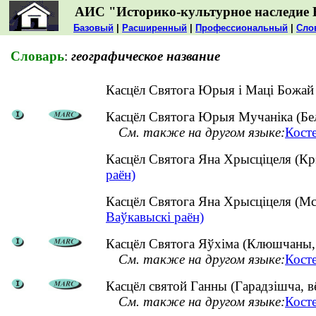
АИС "Историко-культурное наследие 
Базовый
|
Расширенный
|
Профессиональный
|
Сло
Словарь
:
географическое название
Касцёл Святога Юрыя і Маці Божай
Касцёл Святога Юрыя Мучаніка (Белі
См. также на другом языке:
Кост
Касцёл Святога Яна Хрысціцеля (Кр
раён)
Касцёл Святога Яна Хрысціцеля (Мс
Ваўкавыскі раён)
Касцёл Святога Яўхіма (Клюшчаны, в
См. также на другом языке:
Кост
Касцёл святой Ганны (Гарадзішча, вё
См. также на другом языке:
Кост