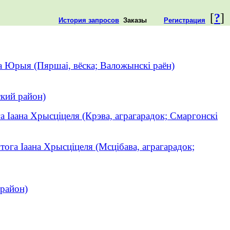
[
?
]
История запросов
Заказы
Регистрация
а Юрыя (Пяршаі, вёска; Валожынскі раён)
кий район)
а Іаана Хрысціцеля (Крэва, аграгарадок; Смаргонскі
тога Іаана Хрысціцеля (Мсцібава, аграгарадок;
район)