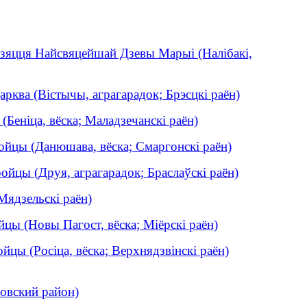
зяцця Найсвяцейшай Дзевы Марыі (Налібакі,
рква (Вістычы, аграгарадок; Брэсцкі раён)
Беніца, вёска; Маладзечанскі раён)
йцы (Данюшава, вёска; Смаргонскі раён)
йцы (Друя, аграгарадок; Браслаўскі раён)
 Мядзельскі раён)
цы (Новы Пагост, вёска; Міёрскі раён)
цы (Росіца, вёска; Верхнядзвінскі раён)
ловский район)