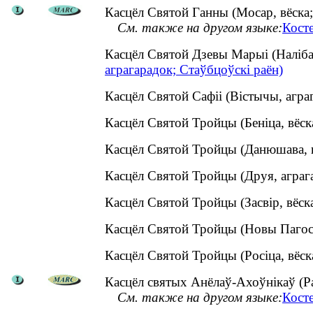
Касцёл Святой Ганны (Мосар, вёска;
См. также на другом языке:
Кост
Касцёл Святой Дзевы Марыі (Наліба
аграгарадок; Стаўбцоўскі раён)
Касцёл Святой Сафіі (Вістычы, агр
Касцёл Святой Тройцы (Беніца, вёс
Касцёл Святой Тройцы (Данюшава, 
Касцёл Святой Тройцы (Друя, аграг
Касцёл Святой Тройцы (Засвір, вёс
Касцёл Святой Тройцы (Новы Пагос
Касцёл Святой Тройцы (Росіца, вёс
Касцёл святых Анёлаў-Ахоўнікаў (Раг
См. также на другом языке:
Косте