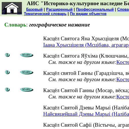
АИС "Историко-культурное наследие Б
Базовый
|
Расширенный
|
Профессиональный
|
Слова
Тематический словарь
|
По видам объектов
Словарь
:
географическое название
Касцёл Святога Яна Хрысціцеля (Мс
Іаана Хрысціцеля (Мсцібава, аграгар
Касцёл Святога Яўхіма (Клюшчаны, в
См. также на другом языке:
Кост
Касцёл святой Ганны (Гарадзішча, вё
См. также на другом языке:
Кост
Касцёл Святой Ганны (Мосар, вёска;
См. также на другом языке:
Кост
Касцёл Святой Дзевы Марыі (Наліба
Найсвяцейшай Дзевы Марыі (Налібакі
Касцёл Святой Сафіі (Вістычы, агр