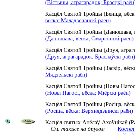
(Вістычы, аграгарадок; Брэсцкі раён
Касцёл Святой Тройцы (Беніца, вёс
вёска; Маладзечанскі раён)
Касцёл Святой Тройцы (Данюшава, 
(Данюшава, вёска; Смаргонскі раён)
Касцёл Святой Тройцы (Друя, аграг
(Друя, аграгарадок; Браслаўскі раён)
Касцёл Святой Тройцы (Засвір, вёс
Мядзельскі раён)
Касцёл Святой Тройцы (Новы Пагос
(Новы Пагост, вёска; Міёрскі раён)
Касцёл Святой Тройцы (Росіца, вёс
(Росіца, вёска; Верхнядзвінскі раён)
Касцёл святых Анёлаў-Ахоўнікаў (Раг
См. также на другом
Костел