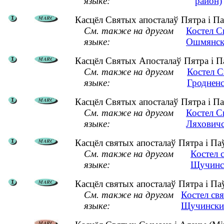
языке:
район)
Касцёл Святых апосталаў Пятра і Па
См. также на другом
Костел С
языке:
Ошмянск
Касцёл Святых Апосталаў Пятра і Па
См. также на другом
Костел С
языке:
Гродненс
Касцёл Святых апосталаў Пятра і Паў
См. также на другом
Костел С
языке:
Ляховичс
Касцёл святых апосталаў Пятра і Па
См. также на другом
Костел 
языке:
Щучинс
Касцёл святых апосталаў Пятра і Па
См. также на другом
Костел св
языке:
Щучински