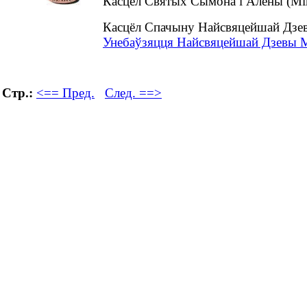
Касцёл Святых Сымона і Алены (Мін
Касцёл Спачыну Найсвяцейшай Дзев
Унебаўзяцця Найсвяцейшай Дзевы Ма
Стр.:
<== Пред.
След. ==>