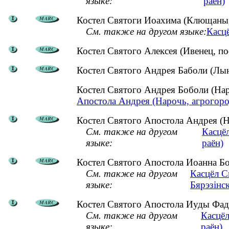
языке:
раён)
Костел Святоги Иоахима (Клющаны,
См. также на другом языке:
Касцё
Костел Святого Алексея (Ивенец, п
Костел Святого Андрея Баболи (Лын
Костел Святого Андрея Боболи (На
Апостола Андрея (Нарочь, агрогоро
Костел Святого Апостола Андрея (Н
См. также на другом
Касцёл
языке:
раён)
Костел Святого Апостола Иоанна Бо
См. также на другом
Касцёл С
языке:
Бярэзінск
Костел Святого Апостола Иуды Фаде
См. также на другом
Касцёл
языке:
раён)