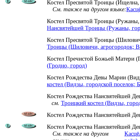
Костел Пресвятой Троицы (Ищелна,
См. также на другом языке:
Касц
Костел Пресвятой Троицы (Ружаны
Наисвятейшей Троицы (Ружаны, гор
Костел Пресвятой Троицы (Шилови
Троицы (Шиловичи, агрогородок; В
Костел Пречистой Божьей Матери 
(Гродно, город)
Костел Рождества Девы Марии (Вид
костел (Видзы, городской поселок; 
Костел Рождества Наисвятейшей Дев
см.
Троицкий костел (Видзы, город
Костел Рождества Наисвятейшей Дев
Костел Рождества Наисвятейшей Дев
См. также на другом
Касцё