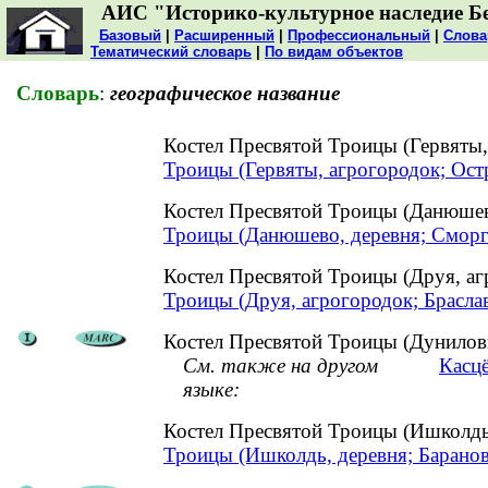
АИС "Историко-культурное наследие Б
Базовый
|
Расширенный
|
Профессиональный
|
Слова
Тематический словарь
|
По видам объектов
Словарь
:
географическое название
Костел Пресвятой Троицы (Гервяты
Троицы (Гервяты, агрогородок; Ост
Костел Пресвятой Троицы (Данюше
Троицы (Данюшево, деревня; Сморг
Костел Пресвятой Троицы (Друя, а
Троицы (Друя, агрогородок; Брасла
Костел Пресвятой Троицы (Дунилови
См. также на другом
Касцё
языке:
Костел Пресвятой Троицы (Ишколд
Троицы (Ишколдь, деревня; Барано