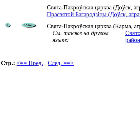
Свята-Пакроўская царква (Доўск, а
Прасвятой Багародзіцы (Доўск, аграг
Свята-Пакроўская царква (Карма, аг
См. также на другом
Свято
языке:
район
Стр.:
<== Пред.
След. ==>