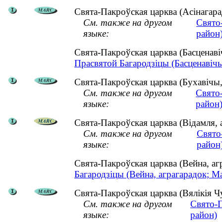
Свята-Пакроўская царква (Асінагарад
См. также на другом
Свято
языке:
район
Свята-Пакроўская царква (Басценав
Прасвятой Багародзіцы (Басценавічы,
Свята-Пакроўская царква (Бухавічы,
См. также на другом
Свято
языке:
район
Свята-Пакроўская царква (Відамля, 
См. также на другом
Свято
языке:
район
Свята-Пакроўская царква (Вейна, а
Багародзіцы (Вейна, аграгарадок; Ма
Свята-Пакроўская царква (Вялікія Чу
См. также на другом
Свято-П
языке:
район)