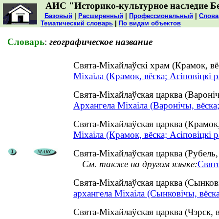
АИС "Историко-культурное наследие Б
Базовый
|
Расширенный
|
Профессиональный
|
Слова
Тематический словарь
|
По видам объектов
Словарь
:
географическое название
Свята-Міхайлаўскі храм (Крамок, в
Міхаіла (Крамок, вёска; Асіповіцкі р
Свята-Міхайлаўская царква (Вароні
Архангела Міхаіла (Варонічы, вёска;
Свята-Міхайлаўская царква (Крамок
Міхаіла (Крамок, вёска; Асіповіцкі р
Свята-Міхайлаўская царква (Рубель, 
См. также на другом языке:
Свят
Свята-Міхайлаўская царква (Сынков
архангела Міхаіла (Сынковічы, вёска
Свята-Міхайлаўская царква (Чэрск,