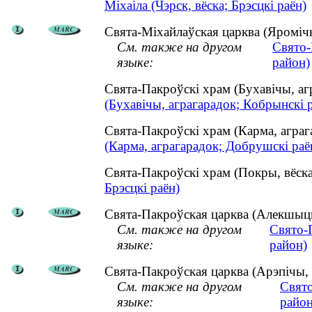
Міхаіла (Чэрск, вёска; Брэсцкі раён)
Свята-Міхайлаўская царква (Яромічы
См. также на другом
Свято-
языке:
район)
Свята-Пакроўскі храм (Бухавічы, а
(Бухавічы, аграгарадок; Кобрынскі 
Свята-Пакроўскі храм (Карма, агр
(Карма, аграгарадок; Добрушскі раё
Свята-Пакроўскі храм (Покры, вёск
Брэсцкі раён)
Свята-Пакроўская царква (Алекшыцы,
См. также на другом
Свято-
языке:
район)
Свята-Пакроўская царква (Арэпічы, 
См. также на другом
Свято
языке:
район