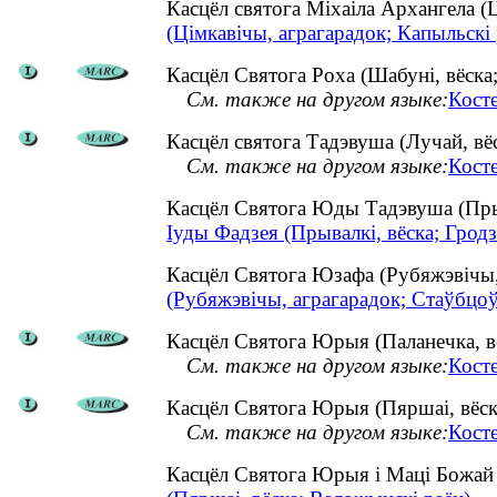
Касцёл святога Міхаіла Архангела 
(Цімкавічы, аграгарадок; Капыльскі 
Касцёл Святога Роха (Шабуні, вёска;
См. также на другом языке:
Кост
Касцёл святога Тадэвуша (Лучай, вёс
См. также на другом языке:
Косте
Касцёл Святога Юды Тадэвуша (Пры
Іуды Фадзея (Прывалкі, вёска; Гродз
Касцёл Святога Юзафа (Рубяжэвічы
(Рубяжэвічы, аграгарадок; Стаўбцоў
Касцёл Святога Юрыя (Паланечка, вё
См. также на другом языке:
Кост
Касцёл Святога Юрыя (Пяршаі, вёск
См. также на другом языке:
Кост
Касцёл Святога Юрыя і Маці Божай