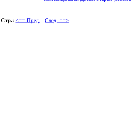
Стр.:
<== Пред.
След. ==>