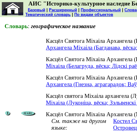
АИС "Историко-культурное наследие Б
Базовый
|
Расширенный
|
Профессиональный
|
Слова
Тематический словарь
|
По видам объектов
Словарь
:
географическое название
Касцёл Святога Міхаіла Архангела 
Архангела Міхаіла (Багданава, вёска
Касцёл Святога Міхаіла Архангела (
Міхаіла (Белагруда, вёска; Лідскі раё
Касцёл Святога Міхаіла Архангела 
Архангела (Гнезна, аграгарадок; Ваў
Касцёл святога Міхаіла архангела (
Міхаіла (Луконіца, вёска; Зэльвенскі
Касцёл Святога Міхаіла Архангела (М
См. также на другом
Костел С
языке:
Островец