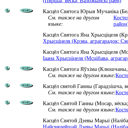
(Пяршаі, вёска; Валожынскі раён)
Касцёл Святога Юрыя Мучаніка (Белі
См. также на другом
Косте
языке:
район
Касцёл Святога Яна Хрысціцеля (Кр
Хрысціцеля (Крэва, аграгарадок; См
Касцёл Святога Яна Хрысціцеля (Мс
Іаана Хрысціцеля (Мсцібава, аграгар
Касцёл Святога Яўхіма (Клюшчаны, в
См. также на другом языке:
Кост
Касцёл святой Ганны (Гарадзішча, вё
См. также на другом языке:
Кост
Касцёл Святой Ганны (Мосар, вёска;
См. также на другом языке:
Кост
Касцёл Святой Дзевы Марыі (Наліба
Найсвяцейшай Дзевы Марыі (Налібакі