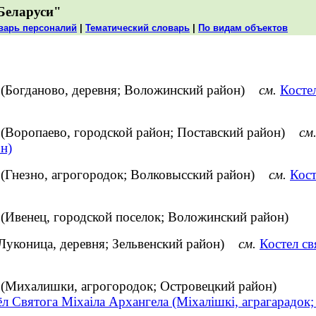
Беларуси"
варь персоналий
|
Тематический словарь
|
По видам объектов
 (Богданово, деревня; Воложинский район)
см.
Косте
 (Воропаево, городской район; Поставский район)
см
н)
 (Гнезно, агрогородок; Волковысский район)
см.
Кост
(Ивенец, городской поселок; Воложинский район)
(Луконица, деревня; Зельвенский район)
см.
Костел св
 (Михалишки, агрогородок; Островецкий район)
л Святога Міхаіла Архангела (Міхалішкі, аграгарадок;