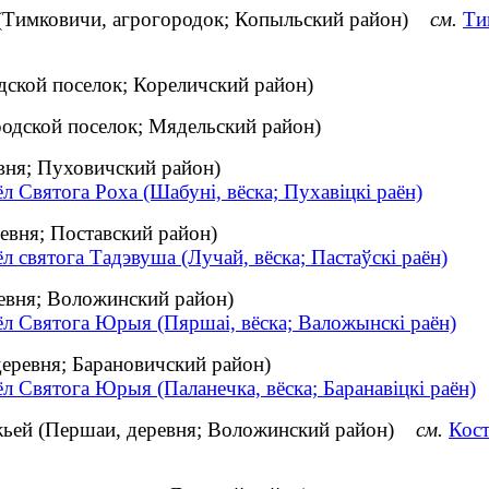
 (Тимковичи, агрогородок; Копыльский район)
см.
Ти
дской поселок; Кореличский район)
родской поселок; Мядельский район)
вня; Пуховичский район)
л Святога Роха (Шабуні, вёска; Пухавіцкі раён)
евня; Поставский район)
л святога Тадэвуша (Лучай, вёска; Пастаўскі раён)
евня; Воложинский район)
ёл Святога Юрыя (Пяршаі, вёска; Валожынскі раён)
еревня; Барановичский район)
л Святога Юрыя (Паланечка, вёска; Баранавіцкі раён)
жьей (Першаи, деревня; Воложинский район)
см.
Кост