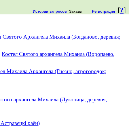
[
?
]
История запросов
Заказы
Регистрация
л Святого Архангела Михаила (Богданово, деревня;
.
Костел Святого архангела Михаила (Воропаево,
ел Михаила Архангела (Гнезно, агрогородок;
ятого архангела Михаила (Луконица, деревня;
 Астравецкі раён)