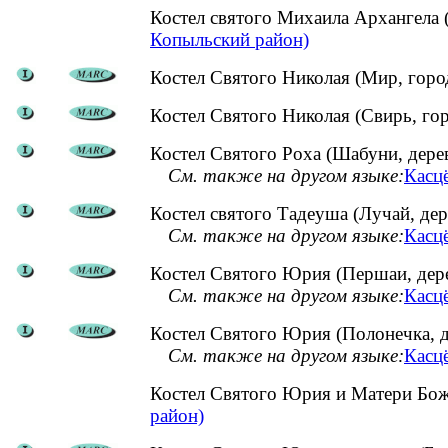
Костел святого Михаила Архангела
Копыльский район)
Костел Святого Николая (Мир, горо
Костел Святого Николая (Свирь, го
Костел Святого Роха (Шабуни, дере
См. также на другом языке:
Касцё
Костел святого Тадеуша (Лучай, дер
См. также на другом языке:
Касцё
Костел Святого Юрия (Першаи, дер
См. также на другом языке:
Касц
Костел Святого Юрия (Полонечка, д
См. также на другом языке:
Касцё
Костел Святого Юрия и Матери Бо
район)