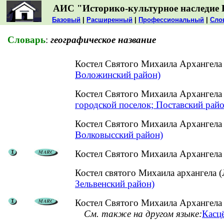
АИС "Историко-культурное наследие 
Базовый
|
Расширенный
|
Профессиональный
|
Сло
Словарь
:
географическое название
Костел Святого Михаила Архангела
Воложинский район)
Костел Святого Михаила Архангела
городской поселок; Поставский райо
Костел Святого Михаила Архангела
Волковысский район)
Костел Святого Михаила Архангела 
Костел святого Михаила архангела 
Зельвенский район)
Костел Святого Михаила Архангела
См. также на другом языке:
Касцё