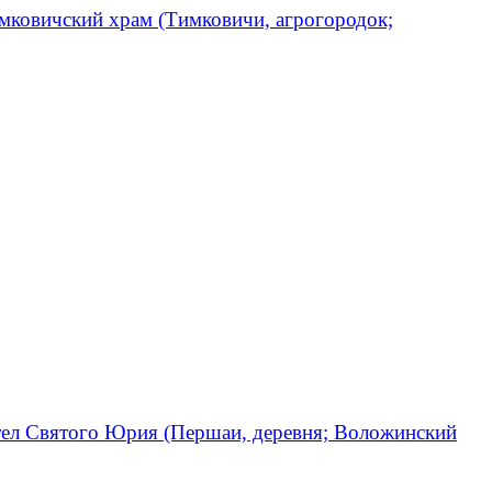
мковичский храм (Тимковичи, агрогородок;
ел Святого Юрия (Першаи, деревня; Воложинский