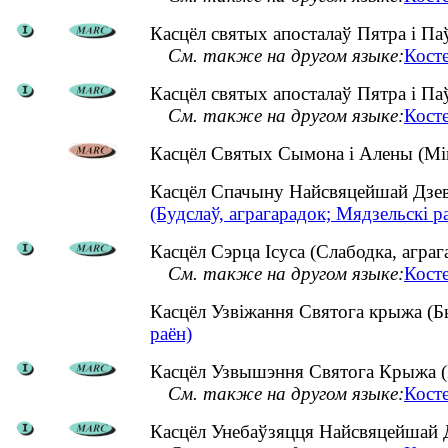
Касцёл святых апосталаў Пятра і Па
См. также на другом языке:
Кост
Касцёл святых апосталаў Пятра і Па
См. также на другом языке:
Кост
Касцёл Святых Сымона і Алены (Мін
Касцёл Спачыну Найсвяцейшай Дзев
(Будслаў, аграгарадок; Мядзельскі р
Касцёл Сэрца Ісуса (Слабодка, аграг
См. также на другом языке:
Косте
Касцёл Узвіжання Святога крыжа (Б
раён)
Касцёл Узвышэння Святога Крыжа (Б
См. также на другом языке:
Кост
Касцёл Унебаўзяцця Найсвяцейшай Д