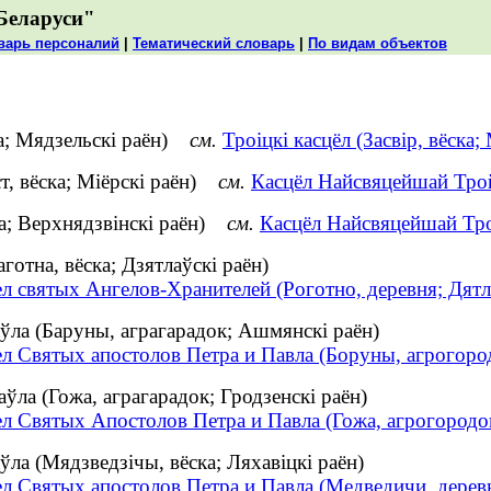
Беларуси"
варь персоналий
|
Тематический словарь
|
По видам объектов
ка; Мядзельскі раён)
см.
Троіцкі касцёл (Засвір, вёска;
т, вёска; Міёрскі раён)
см.
Касцёл Найсвяцейшай Трой
ка; Верхнядзвінскі раён)
см.
Касцёл Найсвяцейшай Трой
отна, вёска; Дзятлаўскі раён)
л святых Ангелов-Хранителей (Роготно, деревня; Дят
ўла (Баруны, аграгарадок; Ашмянскі раён)
ел Святых апостолов Петра и Павла (Боруны, агрогор
ўла (Гожа, аграгарадок; Гродзенскі раён)
ел Святых Апостолов Петра и Павла (Гожа, агрогородо
ла (Мядзведзічы, вёска; Ляхавіцкі раён)
ел Святых апостолов Петра и Павла (Медведичи, дерев