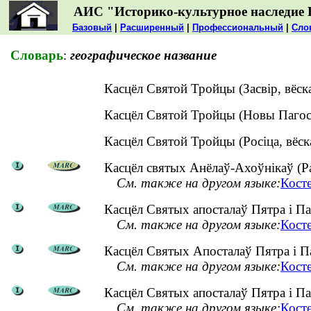
АИС "Историко-культурное наследие 
Базовый
|
Расширенный
|
Профессиональный
|
Сло
Словарь
:
географическое название
Касцёл Святой Тройцы (Засвір, вёс
Касцёл Святой Тройцы (Новы Пагос
Касцёл Святой Тройцы (Росіца, вёс
Касцёл святых Анёлаў-Ахоўнікаў (Раг
См. также на другом языке:
Косте
Касцёл Святых апосталаў Пятра і Па
См. также на другом языке:
Кост
Касцёл Святых Апосталаў Пятра і Па
См. также на другом языке:
Кост
Касцёл Святых апосталаў Пятра і Паў
См. также на другом языке:
Кост