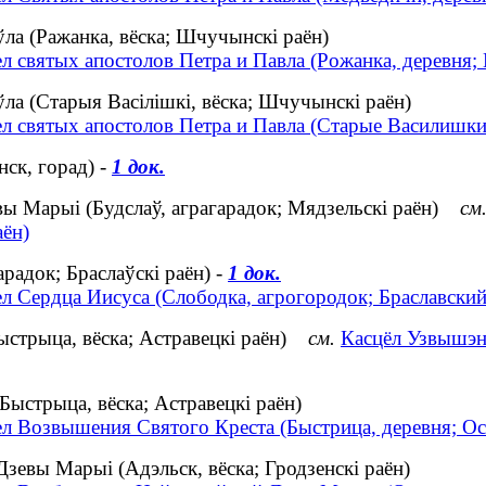
ўла (Ражанка, вёска; Шчучынскі раён)
ел святых апостолов Петра и Павла (Рожанка, деревня
ўла (Старыя Васілішкі, вёска; Шчучынскі раён)
ел святых апостолов Петра и Павла (Старые Василишки
ск, горад) -
1 док.
ы Марыі (Будслаў, аграгарадок; Мядзельскі раён)
см
аён)
арадок; Браслаўскі раён) -
1 док.
л Сердца Иисуса (Слободка, агрогородок; Браславский
ыстрыца, вёска; Астравецкі раён)
см.
Касцёл Узвышэн
ыстрыца, вёска; Астравецкі раён)
ел Возвышения Святого Креста (Быстрица, деревня; Ос
зевы Марыі (Адэльск, вёска; Гродзенскі раён)