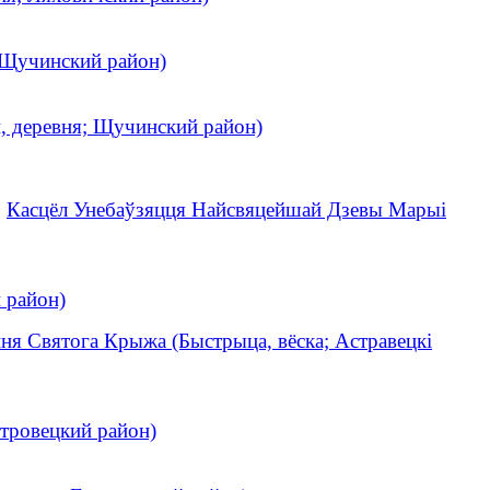
; Щучинский район)
, деревня; Щучинский район)
.
Касцёл Унебаўзяцця Найсвяцейшай Дзевы Марыі
 район)
ня Святога Крыжа (Быстрыца, вёска; Астравецкі
тровецкий район)