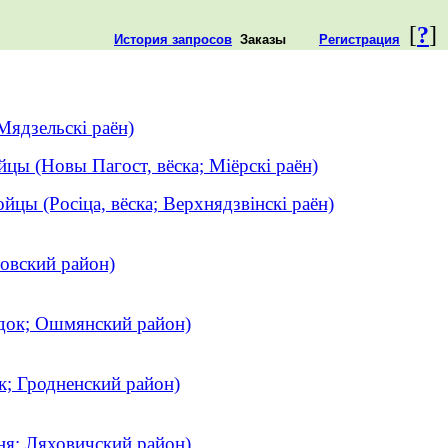
[
?
]
История запросов
Заказы
Регистрация
 Мядзельскі раён)
цы (Новы Пагост, вёска; Міёрскі раён)
цы (Росіца, вёска; Верхнядзвінскі раён)
ловский район)
одок; Ошмянский район)
к; Гродненский район)
ня; Ляховичский район)