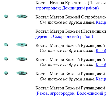
Костел Иоанна Крестителя (Парафь
агрогородок; Докшицкий район)
Костел Матери Божией Остробрамск
См. также на другом языке:
Касцё
Костел Матери Божьей (Нестанишк
деревня; Сморгонский район)
Костел Матери Божьей Ружанцовой (
См. также на другом языке:
Касцё
Костел Матери Божьей Ружанцовой 
См. также на другом языке:
Касцё
Костел Матери Божьей Ружанцовой 
См. также на другом языке:
Касц
Костел Матери Божьей Ружанцовой 
(Раков, агрогородок; Воложинский 