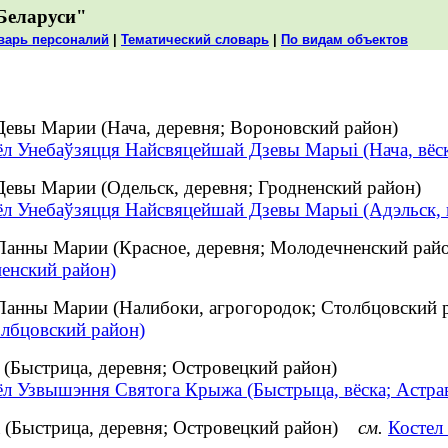
Беларуси"
варь персоналий
|
Тематический словарь
|
По видам объектов
Девы Марии (Нача, деревня; Вороновский район)
ёл Унебаўзяцця Найсвяцейшай Дзевы Марыі (Нача, вёск
евы Марии (Одельск, деревня; Гродненский район)
л Унебаўзяцця Найсвяцейшай Дзевы Марыі (Адэльск, вё
 Панны Марии (Красное, деревня; Молодечненский р
енский район)
 Панны Марии (Налибоки, агрогородок; Столбцовски
олбцовский район)
(Быстрица, деревня; Островецкий район)
ёл Узвышэння Святога Крыжа (Быстрыца, вёска; Астрав
а (Быстрица, деревня; Островецкий район)
см.
Костел