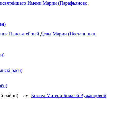
аисвятейшего Имени Марии (Парафьяново,
ён)
ения Наисвятейшей Девы Марии (Нестанишки,
н)
нскі раён)
аён)
кий район)
см.
Костел Матери Божьей Ружанцовой