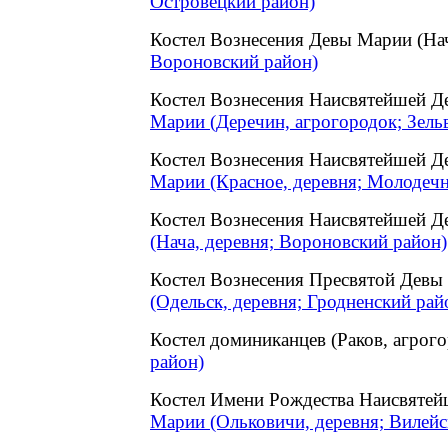
Островецкий район)
Костел Вознесения Девы Марии (На
Вороновский район)
Костел Вознесения Наисвятейшей Д
Марии (Деречин, агрогородок; Зель
Костел Вознесения Наисвятейшей Д
Марии (Красное, деревня; Молодечн
Костел Вознесения Наисвятейшей Д
(Нача, деревня; Вороновский район)
Костел Вознесения Пресвятой Девы
(Одельск, деревня; Гродненский рай
Костел доминиканцев (Раков, агро
район)
Костел Имени Рождества Наисвяте
Марии (Ольковичи, деревня; Вилейс