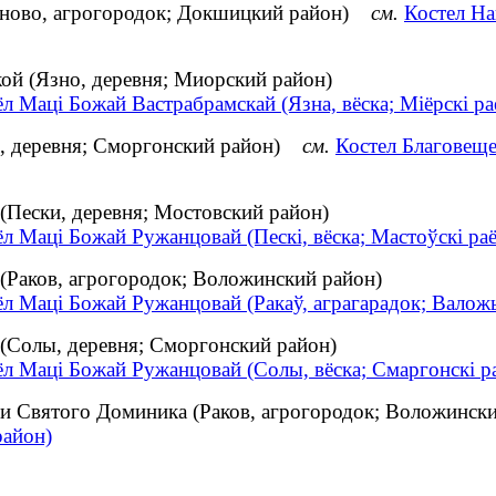
яново, агрогородок; Докшицкий район)
см.
Костел Н
ой (Язно, деревня; Миорский район)
л Маці Божай Вастрабрамскай (Язна, вёска; Міёрскі ра
и, деревня; Сморгонский район)
см.
Костел Благовещ
Пески, деревня; Мостовский район)
л Маці Божай Ружанцовай (Пескі, вёска; Мастоўскі раё
(Раков, агрогородок; Воложинский район)
л Маці Божай Ружанцовай (Ракаў, аграгарадок; Валожы
(Солы, деревня; Сморгонский район)
ёл Маці Божай Ружанцовай (Солы, вёска; Смаргонскі р
и Святого Доминика (Раков, агрогородок; Воложинс
район)