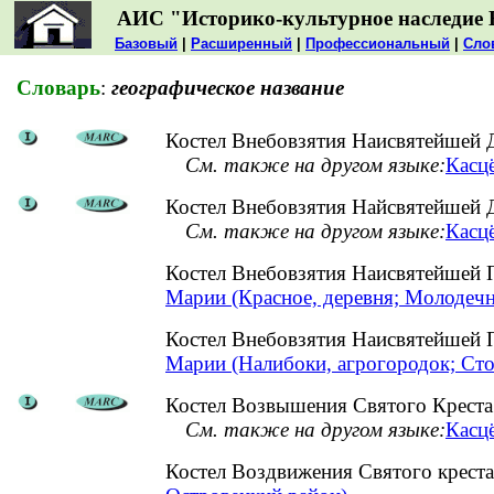
АИС "Историко-культурное наследие 
Базовый
|
Расширенный
|
Профессиональный
|
Сло
Словарь
:
географическое название
Костел Внебовзятия Наисвятейшей 
См. также на другом языке:
Касц
Костел Внебовзятия Найсвятейшей Д
См. также на другом языке:
Касцё
Костел Внебовзятия Наисвятейшей
Марии (Красное, деревня; Молодечн
Костел Внебовзятия Наисвятейшей
Марии (Налибоки, агрогородок; Ст
Костел Возвышения Святого Креста 
См. также на другом языке:
Касц
Костел Воздвижения Святого крест