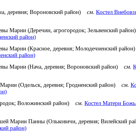
ча, деревня; Вороновский район)
см.
Костел Внебовз
евы Марии (Деречин, агрогородок; Зельвенский рай
венский район)
евы Марии (Красное, деревня; Молодечненский райо
енский район)
евы Марии (Нача, деревня; Вороновский район)
см.
К
 Марии (Одельск, деревня; Гродненский район)
см.
К
он)
городок; Воложинский район)
см.
Костел Матери Божь
йшей Марии Панны (Ольковичи, деревня; Вилейский 
кий район)