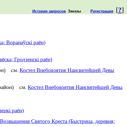
[
?
]
История запросов
Заказы
Регистрация
а; Воранаўскі раён)
ска; Гродзенскі раён)
айон)
см.
Костел Внебовзятия Наисвятейшей Девы
й район)
см.
Костел Внебовзятия Наисвятейшей Девы
ецкі раён)
 Возвышения Святого Креста (Быстрица, деревня;