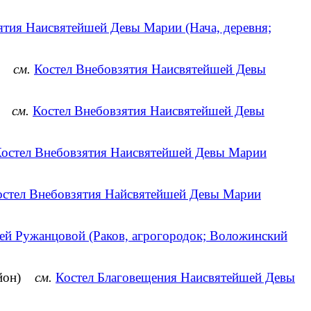
ятия Наисвятейшей Девы Марии (Нача, деревня;
он)
см.
Костел Внебовзятия Наисвятейшей Девы
н)
см.
Костел Внебовзятия Наисвятейшей Девы
остел Внебовзятия Наисвятейшей Девы Марии
остел Внебовзятия Найсвятейшей Девы Марии
ей Ружанцовой (Раков, агрогородок; Воложинский
район)
см.
Костел Благовещения Наисвятейшей Девы