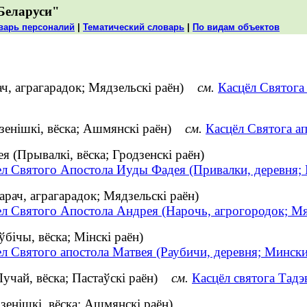
Беларуси"
варь персоналий
|
Тематический словарь
|
По видам объектов
ач, аграгарадок; Мядзельскі раён)
см.
Касцёл Святога
дзенішкі, вёска; Ашмянскі раён)
см.
Касцёл Святога ап
 (Прывалкі, вёска; Гродзенскі раён)
ел Святого Апостола Иуды Фадея (Привалки, деревня; 
рач, аграгарадок; Мядзельскі раён)
ел Святого Апостола Андрея (Нарочь, агрогородок; М
бічы, вёска; Мінскі раён)
л Святого апостола Матвея (Раубичи, деревня; Минск
Лучай, вёска; Пастаўскі раён)
см.
Касцёл святога Тадэ
зенішкі, вёска; Ашмянскі раён)