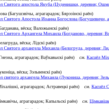
ел Святого апостола Якуба (Цуденишки, деревня; Ошм
ва (Багушэвічы, аграгарадок; Бярэзінскі раён)
ел Святого Апостола Иоанна Богослова (Богушевичи, а
Багданава, вёска; Валожынскі раён)
ел Святого Архангела Михаила (Богданово, деревня; 
лагруда, вёска; Лідскі раён)
л Святого архангела Михаила (Белогруда, деревня; Ли
(Гнезна, аграгарадок; Ваўкавыскі раён)
см.
Касцёл Міх
коніца, вёска; Зэльвенскі раён)
л святого архангела Михаила (Луконица, деревня; Зел
Міхалішкі, аграгарадок; Астравецкі раён)
см.
Касцёл С
Цімкавічы, аграгарадок; Капыльскі раён)
см.
Цімкавіцк