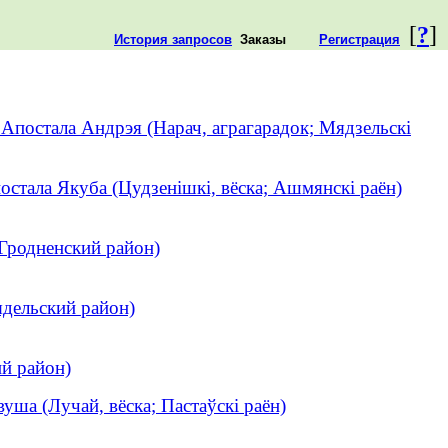
[
?
]
История запросов
Заказы
Регистрация
 Апостала Андрэя (Нарач, аграгарадок; Мядзельскі
остала Якуба (Цудзенішкі, вёска; Ашмянскі раён)
Гродненский район)
ядельский район)
ий район)
вуша (Лучай, вёска; Пастаўскі раён)