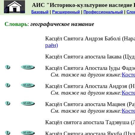
АИС "Историко-культурное наследие 
Базовый
|
Расширенный
|
Профессиональный
|
Сло
Словарь
:
географическое название
Касцёл Святога Андрэя Баболі (Нар
раён)
Касцёл Святога апостала Іакава (Цу
Касцёл Святога Апостала Іуды Фадзея
См. также на другом языке:
Кост
Касцёл Святога Апостала Андрэя (На
См. также на другом языке:
Кост
Касцёл Святога апостала Мацвея (Раў
См. также на другом языке:
Косте
Касцёл святога апостала Тадэвуша (
Касцёл Святога апостала Якуба (Цуд