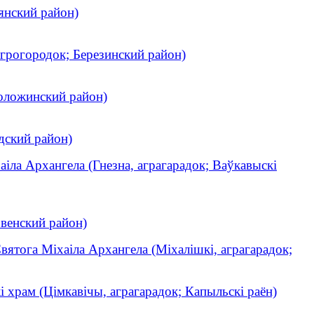
янский район)
грогородок; Березинский район)
Воложинский район)
дский район)
аіла Архангела (Гнезна, аграгарадок; Ваўкавыскі
ьвенский район)
вятога Міхаіла Архангела (Міхалішкі, аграгарадок;
і храм (Цімкавічы, аграгарадок; Капыльскі раён)