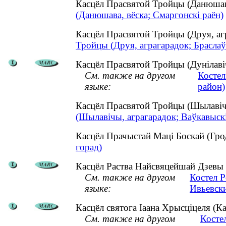
Касцёл Прасвятой Тройцы (Данюшав
(Данюшава, вёска; Смаргонскі раён)
Касцёл Прасвятой Тройцы (Друя, аг
Тройцы (Друя, аграгарадок; Браслаў
Касцёл Прасвятой Тройцы (Дунілавіч
См. также на другом
Костел
языке:
район)
Касцёл Прасвятой Тройцы (Шылавіч
(Шылавічы, аграгарадок; Ваўкавыскі
Касцёл Прачыстай Маці Боскай (Гр
горад)
Касцёл Раства Найсвяцейшай Дзевы М
См. также на другом
Костел 
языке:
Ивьевск
Касцёл святога Іаана Хрысціцеля (Кам
См. также на другом
Косте