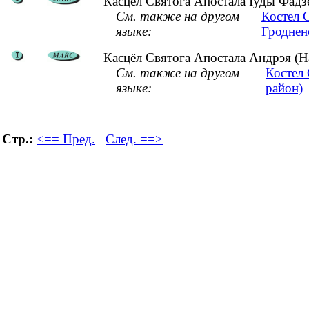
Касцёл Святога Апостала Іуды Фадзея
См. также на другом
Костел 
языке:
Гроднен
Касцёл Святога Апостала Андрэя (На
См. также на другом
Костел
языке:
район)
Стр.:
<== Пред.
След. ==>