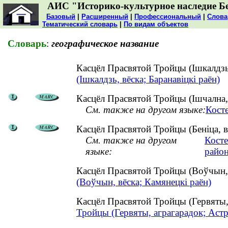
АИС "Историко-культурное наследие Б
Базовый
|
Расширенный
|
Профессиональный
|
Слова
Тематический словарь
|
По видам объектов
Словарь
:
географическое название
Касцёл Прасвятой Тройцы (Ішкалдзь
(Ішкалдзь, вёска; Баранавіцкі раён)
Касцёл Прасвятой Тройцы (Ішчална,
См. также на другом языке:
Кост
Касцёл Прасвятой Тройцы (Беніца, в
См. также на другом
Косте
языке:
район
Касцёл Прасвятой Тройцы (Воўчын,
(Воўчын, вёска; Камянецкі раён)
Касцёл Прасвятой Тройцы (Гервяты,
Тройцы (Гервяты, аграгарадок; Астр