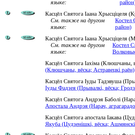
языке:
район
Касцёл Святога Іаана Хрысціцеля (К
См. также на другом
Костел 
языке:
район)
Касцёл Святога Іаана Хрысціцеля (М
См. также на другом
Костел С
языке:
Волковыс
Касцёл Святога Іахіма (Клюшчаны, 
(Клюшчаны, вёска; Астравецкі раён)
Касцёл Святога Іуды Тадэвуша (Пры
Іуды Фадзея (Прывалкі, вёска; Гродз
Касцёл Святога Андрэя Баболі (Нар
Апостала Андрэя (Нарач, аграгарадо
Касцёл Святога апостала Іакава (Цу
Якуба (Цудзенішкі, вёска; Ашмянскі