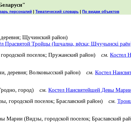
Беларуси"
варь персоналий
|
Тематический словарь
|
По видам объектов
 деревня; Щучинский район)
ёл Прасвятой Тройцы (Ішчална, вёска; Шчучынскі раён
, городской поселок; Пружанский район)
см.
Костел 
чи, деревня; Волковысский район)
см.
Костел Наисвя
(Гродно, город)
см.
Костел Наисвятейшей Девы Марии 
зы, городской поселок; Браславский район)
см.
Троиц
вы Марии (Видзы, городской поселок; Браславский р