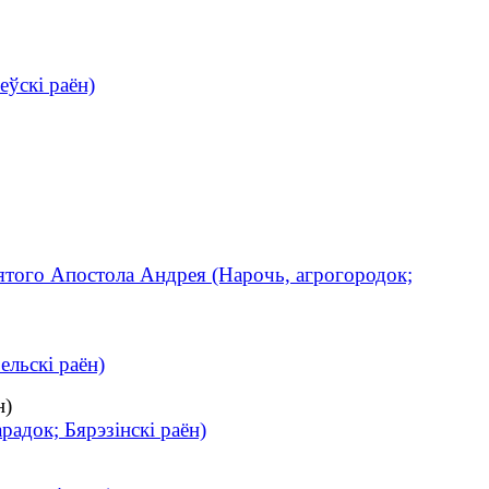
еўскі раён)
ятого Апостола Андрея (Нарочь, агрогородок;
ельскі раён)
н)
радок; Бярэзінскі раён)