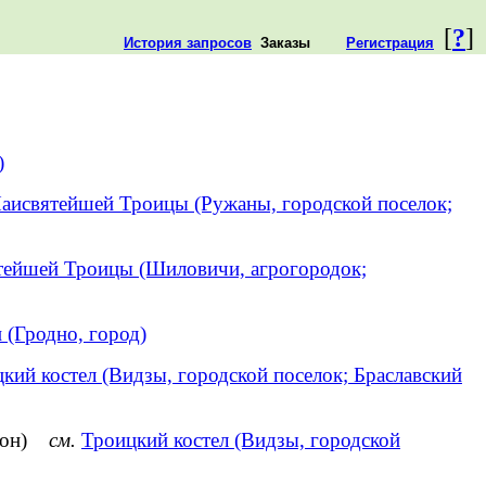
[
?
]
История запросов
Заказы
Регистрация
)
Наисвятейшей Троицы (Ружаны, городской поселок;
тейшей Троицы (Шиловичи, агрогородок;
(Гродно, город)
кий костел (Видзы, городской поселок; Браславский
айон)
см.
Троицкий костел (Видзы, городской