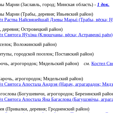
ы Марии (Заславль, город; Минская область) -
1 док.
ы Марии (Трабы, деревня; Ивьевский район)
л Раства Найсвяцейшай Дзевы Марыі (Трабы, вёска; Іў
 деревня; Островецкий район)
л Святога Яўхіма (Клюшчаны, вёска; Астравецкі раён)
оселок; Воложинский район)
тупы, городской поселок; Поставский район)
рочь, агрогородок; Мядельский район)
см.
Костел Св
арочь, агрогородок; Мядельский район)
л Святога Апостала Андрэя (Нарач, аграгарадок; Мядз
гослова (Богушевичи, агрогородок; Березинский райо
л Святога Апостала Яна Багаслова (Багушэвічы, аграга
я (Привалки, деревня; Гродненский район)