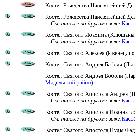
Костел Рождества Наисвятейшей Дев
Костел Рождества Наисвятейшей Дев
См. также на другом языке:
Касцё
Костел Святоги Иоахима (Клющаны,
См. также на другом языке:
Касцё
Костел Святого Алексея (Ивенец, п
Костел Святого Андрея Баболи (Лын
Костел Святого Андрея Боболи (На
Мядельский район)
Костел Святого Апостола Андрея (Н
См. также на другом языке:
Касцё
Костел Святого Апостола Иоанна Бо
См. также на другом языке:
Касцё
Костел Святого Апостола Иуды Фаде