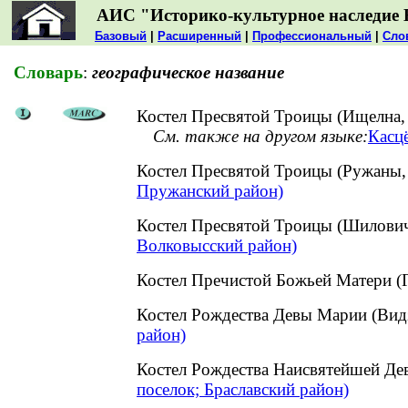
АИС "Историко-культурное наследие 
Базовый
|
Расширенный
|
Профессиональный
|
Сло
Словарь
:
географическое название
Костел Пресвятой Троицы (Ищелна,
См. также на другом языке:
Касц
Костел Пресвятой Троицы (Ружаны
Пружанский район)
Костел Пресвятой Троицы (Шилови
Волковысский район)
Костел Пречистой Божьей Матери 
Костел Рождества Девы Марии (Вид
район)
Костел Рождества Наисвятейшей Де
поселок; Браславский район)