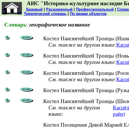
АИС "Историко-культурное наследие Б
Базовый
|
Расширенный
|
Профессиональный
|
Слова
Тематический словарь
|
По видам объектов
Словарь
:
географическое название
Костел Наисвятейшей Троицы (Ишко
См. также на другом языке:
Касцё
Костел Наисвятейшей Троицы (Новы
См. также на другом языке:
Касц
Костел Наисвятейшей Троицы (Росиц
См. также на другом языке:
Касцё
Костел Наисвятейшей Троицы (Ружа
Костел Наисвятейшей Троицы (Шило
См. также на другом
Касцёл
языке:
раён)
Костел Посещения Девой Марией Ел