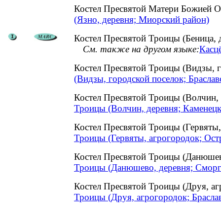
Костел Пресвятой Матери Божией
(Язно, деревня; Миорский район)
Костел Пресвятой Троицы (Беница, 
См. также на другом языке:
Касцё
Костел Пресвятой Троицы (Видзы, 
(Видзы, городской поселок; Браслав
Костел Пресвятой Троицы (Волчин,
Троицы (Волчин, деревня; Каменецк
Костел Пресвятой Троицы (Гервяты
Троицы (Гервяты, агрогородок; Ост
Костел Пресвятой Троицы (Данюше
Троицы (Данюшево, деревня; Сморг
Костел Пресвятой Троицы (Друя, а
Троицы (Друя, агрогородок; Брасла