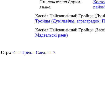
См. также на другом
Косте
языке:
район
Касцёл Найсвяцейшай Тройцы (Дуніл
Тройцы (Дунілавічы, аграгарадок; П
Касцёл Найсвяцейшай Тройцы (Засві
Мядзельскі раён)
Стр.:
<== Пред.
След. ==>