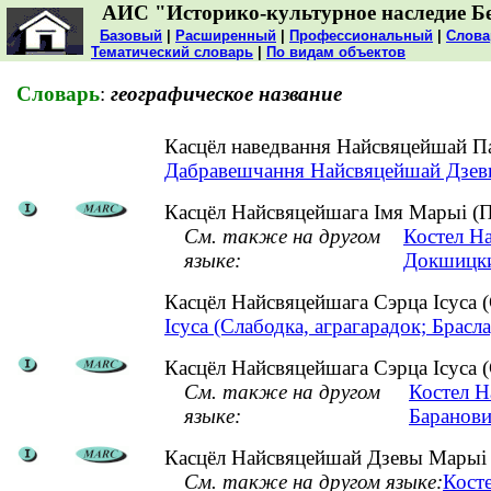
АИС "Историко-культурное наследие Б
Базовый
|
Расширенный
|
Профессиональный
|
Слова
Тематический словарь
|
По видам объектов
Словарь
:
географическое название
Касцёл наведвання Найсвяцейшай П
Дабравешчання Найсвяцейшай Дзевы
Касцёл Найсвяцейшага Імя Марыі (П
См. также на другом
Костел Н
языке:
Докшицки
Касцёл Найсвяцейшага Сэрца Ісуса 
Ісуса (Слабодка, аграгарадок; Брасла
Касцёл Найсвяцейшага Сэрца Ісуса (С
См. также на другом
Костел Н
языке:
Баранови
Касцёл Найсвяцейшай Дзевы Марыі (
См. также на другом языке:
Кост