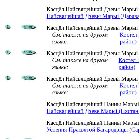
Касцёл Найсвяцейшай Дзевы Марыі (
Найсвяцейшай Дзевы Марыі (Дарава, 
Касцёл Найсвяцейшай Дзевы Марыі (
См. также на другом
Костел
языке:
район)
Касцёл Найсвяцейшай Дзевы Марыі (
См. также на другом
Костел 
языке:
район)
Касцёл Найсвяцейшай Дзевы Марыі (
См. также на другом
Костел
языке:
район)
Касцёл Найсвяцейшай Панны Марыі 
Найсвяцейшай Дзеве Марыі (Нястаніш
Касцёл Найсвяцейшай Панны Марыі 
Успення Прасвятой Багародзіцы (Сар'